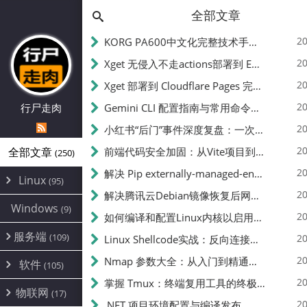
全部文章
20
KORG PA600中文化完整技术手册 - 从逆向到实现的全流程指南
20
Xget 无侵入不走actions部署到 EdgeOne Pages 指南
20
Xget 部署到 Cloudflare Pages 完整指南 - 无需修改源码的构建配置
20
行尸走肉
Gemini CLI 配置指南与常用命令中文翻译 | API Key、MCP、代理设置
20
小红书“后门”事件深度复盘：一次沉默危机下的品牌、技术与流程三重考验
20
全部文章
前端代码安全加固：从Vite项目到纯静态页面的深度混淆技术备忘
(250)
20
解决 Pip externally-managed-environment 错误：临时与永久绕过方案
Linux
(95)
20
解决腾讯云Debian镜像恢复后网络不通问题
Alpine
(2)
Windows
(9)
20
如何编译和配置Linux内核以启用BBR2 | 内核编译教程
CentOS
(17)
服务端
(109)
Debian
20
Linux Shellcode实战：反向连接、持久化、免杀技术详解（MSF,Cobalt Strike）- 从原理到C加载器实现
(24)
Kali
(4)
环境配置
20
(60)
Nmap 参数大全：从入门到精通，掌握网络扫描的核心技巧
软件
(105)
ProxmoxVE
DD重装
(14)
加速优化
(3)
(34)
20
掌握 Tmux：终端复用工具的终极指南
安全
(12)
物联网
Ubuntu
(17)
(7)
面板
(12)
20
办公
.NET 项目环境配置与编译发布
(4)