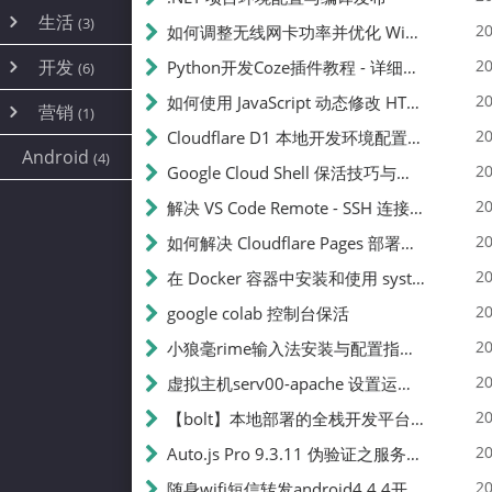
内网穿透
(10)
路由器
(1)
生活
(3)
图片
(2)
20
如何调整无线网卡功率并优化 Wifite 的功率设置
容器
(15)
随身wifi
(1)
网络
📝
(38)
线报
(2)
开发
游戏
20
Python开发Coze插件教程 - 详细步骤与注意事项
(7)
(6)
mobile
(14)
文件
(9)
sim卡
(1)
饥荒
云服务商
(7)
刷机
(4)
(6)
20
如何使用 JavaScript 动态修改 HTML 中的权限文本 | 前端开发教程
编译
(2)
系统
营销
(35)
(1)
WEB源码
magisk
(6)
(1)
250
JavaScript
(2)
20
Cloudflare D1 本地开发环境配置指南 | CF Pages Local Development Guide
AI
(10)
公关
建站
(1)
(5)
Android
(4)
python
(2)
20
Google Cloud Shell 保活技巧与配额时间查看方法
SEO
篇文章
(1)
20
解决 VS Code Remote - SSH 连接失败问题：从权限问题到成功启动
20
如何解决 Cloudflare Pages 部署中的 API Token 权限问题
✍️
20
在 Docker 容器中安装和使用 systemctl 的完整指南
20
google colab 控制台保活
231k
20
小狼毫rime输入法安装与配置指南：从基础到高级自定义
20
虚拟主机serv00-apache 设置运行目录
总字数
20
【bolt】本地部署的全栈开发平台，支持本地及众多API，本地一键生成应用，部署教程
20
Auto.js Pro 9.3.11 伪验证之服务器接口 Nginx 版
👥
20
随身wifi短信转发android4.4.4开机开启wifi关闭热点