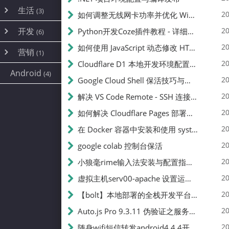
内网穿透
(10)
路由器
(1)
生活
(3)
图片
(2)
20
如何调整无线网卡功率并优化 Wifite 的功率设置
容器
(15)
随身wifi
(1)
网络
(38)
线报
(2)
开发
游戏
20
Python开发Coze插件教程 - 详细步骤与注意事项
(7)
(6)
mobile
(14)
文件
(9)
sim卡
(1)
饥荒
云服务商
(7)
刷机
(4)
(6)
20
如何使用 JavaScript 动态修改 HTML 中的权限文本 | 前端开发教程
编译
(2)
系统
营销
(35)
(1)
WEB源码
magisk
(6)
(1)
JavaScript
(2)
20
Cloudflare D1 本地开发环境配置指南 | CF Pages Local Development Guide
AI
(10)
公关
建站
(1)
(5)
Android
(4)
python
(2)
20
Google Cloud Shell 保活技巧与配额时间查看方法
SEO
(1)
20
解决 VS Code Remote - SSH 连接失败问题：从权限问题到成功启动
20
如何解决 Cloudflare Pages 部署中的 API Token 权限问题
20
在 Docker 容器中安装和使用 systemctl 的完整指南
20
google colab 控制台保活
20
小狼毫rime输入法安装与配置指南：从基础到高级自定义
20
虚拟主机serv00-apache 设置运行目录
20
【bolt】本地部署的全栈开发平台，支持本地及众多API，本地一键生成应用，部署教程
20
Auto.js Pro 9.3.11 伪验证之服务器接口 Nginx 版
20
随身wifi短信转发android4.4.4开机开启wifi关闭热点