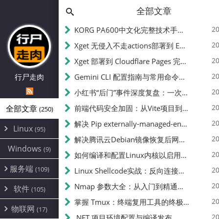
全部文章
20
KORG PA600中文化完整技术手册 - 从逆向到实现的全流程指南
20
Xget 无侵入不走actions部署到 EdgeOne Pages 指南
20
Xget 部署到 Cloudflare Pages 完整指南 - 无需修改源码的构建配置
20
行尸走肉
Gemini CLI 配置指南与常用命令中文翻译 | API Key、MCP、代理设置
20
小红书“后门”事件深度复盘：一次沉默危机下的品牌、技术与流程三重考验
20
全部文章
前端代码安全加固：从Vite项目到纯静态页面的深度混淆技术备忘
(250)
20
解决 Pip externally-managed-environment 错误：临时与永久绕过方案
Linux
(95)
20
解决腾讯云Debian镜像恢复后网络不通问题
Alpine
(2)
Windows
(9)
20
如何编译和配置Linux内核以启用BBR2 | 内核编译教程
CentOS
(17)
服务端
(109)
Debian
20
Linux Shellcode实战：反向连接、持久化、免杀技术详解（MSF,Cobalt Strike）- 从原理到C加载器实现
(24)
Kali
(4)
环境配置
20
(60)
Nmap 参数大全：从入门到精通，掌握网络扫描的核心技巧
软件
(105)
ProxmoxVE
DD重装
(14)
加速优化
(3)
(34)
20
掌握 Tmux：终端复用工具的终极指南
安全
(12)
物联网
Ubuntu
(17)
(7)
面板
(12)
20
办公
.NET 项目环境配置与编译发布
(4)