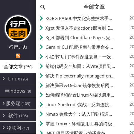
全部文章
20
KORG PA600中文化完整技术手册 - 从逆向到实现的全流程指南
20
Xget 无侵入不走actions部署到 EdgeOne Pages 指南
20
Xget 部署到 Cloudflare Pages 完整指南 - 无需修改源码的构建配置
20
行尸走肉
Gemini CLI 配置指南与常用命令中文翻译 | API Key、MCP、代理设置
20
小红书“后门”事件深度复盘：一次沉默危机下的品牌、技术与流程三重考验
20
全部文章
前端代码安全加固：从Vite项目到纯静态页面的深度混淆技术备忘
(250)
20
解决 Pip externally-managed-environment 错误：临时与永久绕过方案
Linux
(95)
20
解决腾讯云Debian镜像恢复后网络不通问题
Alpine
(2)
Windows
(9)
20
如何编译和配置Linux内核以启用BBR2 | 内核编译教程
CentOS
(17)
服务端
(109)
Debian
20
Linux Shellcode实战：反向连接、持久化、免杀技术详解（MSF,Cobalt Strike）- 从原理到C加载器实现
(24)
Kali
(4)
环境配置
20
(60)
Nmap 参数大全：从入门到精通，掌握网络扫描的核心技巧
软件
(105)
ProxmoxVE
DD重装
(14)
加速优化
(3)
(34)
20
掌握 Tmux：终端复用工具的终极指南
安全
(12)
物联网
Ubuntu
(17)
(7)
面板
(12)
20
办公
.NET 项目环境配置与编译发布
(4)