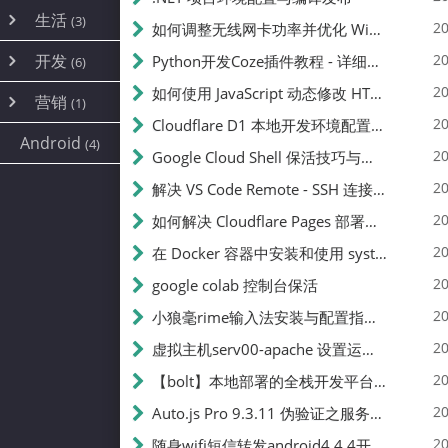
内网穿透
(10)
路由器
(1)
生活
(3)
图片
(2)
20
如何调整无线网卡功率并优化 Wifite 的功率设置
容器
(15)
随身wifi
(1)
网络
(38)
线报
(2)
开发
游戏
20
Python开发Coze插件教程 - 详细步骤与注意事项
(7)
(6)
mobile
(14)
文件
(9)
sim卡
(1)
饥荒
云服务商
(7)
刷机
(4)
(6)
20
如何使用 JavaScript 动态修改 HTML 中的权限文本 | 前端开发教程
编译
(2)
系统
营销
(35)
(1)
WEB源码
magisk
(6)
(1)
JavaScript
(2)
20
Cloudflare D1 本地开发环境配置指南 | CF Pages Local Development Guide
AI
(10)
公关
建站
(1)
(5)
Android
(4)
python
(2)
20
Google Cloud Shell 保活技巧与配额时间查看方法
SEO
(1)
20
解决 VS Code Remote - SSH 连接失败问题：从权限问题到成功启动
20
如何解决 Cloudflare Pages 部署中的 API Token 权限问题
20
在 Docker 容器中安装和使用 systemctl 的完整指南
20
google colab 控制台保活
20
小狼毫rime输入法安装与配置指南：从基础到高级自定义
20
虚拟主机serv00-apache 设置运行目录
20
【bolt】本地部署的全栈开发平台，支持本地及众多API，本地一键生成应用，部署教程
20
Auto.js Pro 9.3.11 伪验证之服务器接口 Nginx 版
20
随身wifi短信转发android4.4.4开机开启wifi关闭热点