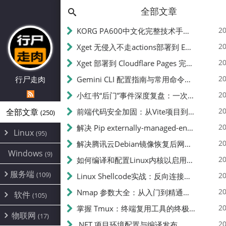
全部文章
20
KORG PA600中文化完整技术手册 - 从逆向到实现的全流程指南
20
Xget 无侵入不走actions部署到 EdgeOne Pages 指南
20
Xget 部署到 Cloudflare Pages 完整指南 - 无需修改源码的构建配置
20
行尸走肉
Gemini CLI 配置指南与常用命令中文翻译 | API Key、MCP、代理设置
20
小红书“后门”事件深度复盘：一次沉默危机下的品牌、技术与流程三重考验
20
全部文章
前端代码安全加固：从Vite项目到纯静态页面的深度混淆技术备忘
(250)
20
解决 Pip externally-managed-environment 错误：临时与永久绕过方案
Linux
(95)
20
解决腾讯云Debian镜像恢复后网络不通问题
Alpine
(2)
Windows
(9)
20
如何编译和配置Linux内核以启用BBR2 | 内核编译教程
CentOS
(17)
服务端
(109)
Debian
20
Linux Shellcode实战：反向连接、持久化、免杀技术详解（MSF,Cobalt Strike）- 从原理到C加载器实现
(24)
Kali
(4)
环境配置
20
(60)
Nmap 参数大全：从入门到精通，掌握网络扫描的核心技巧
软件
(105)
ProxmoxVE
DD重装
(14)
加速优化
(3)
(34)
20
掌握 Tmux：终端复用工具的终极指南
安全
(12)
物联网
Ubuntu
(17)
(7)
面板
(12)
20
办公
.NET 项目环境配置与编译发布
(4)