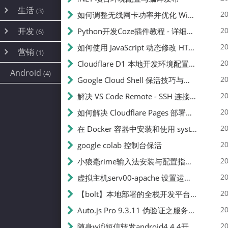
内网穿透
(10)
路由器
(1)
生活
(3)
图片
(2)
20
如何调整无线网卡功率并优化 Wifite 的功率设置
容器
(15)
随身wifi
(1)
网络
(38)
线报
(2)
开发
游戏
20
Python开发Coze插件教程 - 详细步骤与注意事项
(7)
(6)
mobile
(14)
文件
(9)
sim卡
(1)
饥荒
云服务商
(7)
刷机
(4)
(6)
20
如何使用 JavaScript 动态修改 HTML 中的权限文本 | 前端开发教程
编译
(2)
系统
营销
(35)
(1)
WEB源码
magisk
(6)
(1)
JavaScript
(2)
20
Cloudflare D1 本地开发环境配置指南 | CF Pages Local Development Guide
AI
(10)
公关
建站
(1)
(5)
Android
(4)
python
(2)
20
Google Cloud Shell 保活技巧与配额时间查看方法
SEO
(1)
20
解决 VS Code Remote - SSH 连接失败问题：从权限问题到成功启动
20
如何解决 Cloudflare Pages 部署中的 API Token 权限问题
20
在 Docker 容器中安装和使用 systemctl 的完整指南
20
google colab 控制台保活
20
小狼毫rime输入法安装与配置指南：从基础到高级自定义
20
虚拟主机serv00-apache 设置运行目录
20
【bolt】本地部署的全栈开发平台，支持本地及众多API，本地一键生成应用，部署教程
20
Auto.js Pro 9.3.11 伪验证之服务器接口 Nginx 版
20
随身wifi短信转发android4.4.4开机开启wifi关闭热点