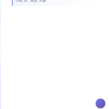
字数:2k
阅读 :
火爆
`
`
`