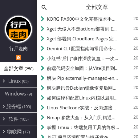
全部文章
20
KORG PA600中文化完整技术手册 - 从逆向到实现的全流程指南
20
Xget 无侵入不走actions部署到 EdgeOne Pages 指南
20
Xget 部署到 Cloudflare Pages 完整指南 - 无需修改源码的构建配置
20
行尸走肉
Gemini CLI 配置指南与常用命令中文翻译 | API Key、MCP、代理设置
20
小红书“后门”事件深度复盘：一次沉默危机下的品牌、技术与流程三重考验
20
全部文章
前端代码安全加固：从Vite项目到纯静态页面的深度混淆技术备忘
(250)
20
解决 Pip externally-managed-environment 错误：临时与永久绕过方案
Linux
(95)
20
解决腾讯云Debian镜像恢复后网络不通问题
Alpine
(2)
Windows
(9)
20
如何编译和配置Linux内核以启用BBR2 | 内核编译教程
CentOS
(17)
服务端
(109)
Debian
20
Linux Shellcode实战：反向连接、持久化、免杀技术详解（MSF,Cobalt Strike）- 从原理到C加载器实现
(24)
Kali
(4)
环境配置
20
(60)
Nmap 参数大全：从入门到精通，掌握网络扫描的核心技巧
软件
(105)
ProxmoxVE
DD重装
(14)
加速优化
(3)
(34)
20
掌握 Tmux：终端复用工具的终极指南
安全
(12)
物联网
Ubuntu
(17)
(7)
面板
(12)
20
办公
.NET 项目环境配置与编译发布
(4)