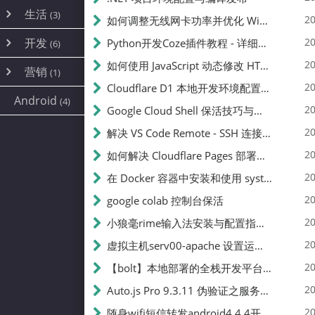
内网穿透
(10)
路由器
(1)
生活
(3)
图片
(2)
20
如何调整无线网卡功率并优化 Wifite 的功率设置
容器
(15)
随身wifi
(1)
网络
(38)
线报
(2)
开发
游戏
20
Python开发Coze插件教程 - 详细步骤与注意事项
(7)
(6)
mobile
(14)
文件
(9)
sim卡
(1)
饥荒
云服务商
(7)
刷机
(4)
(6)
20
如何使用 JavaScript 动态修改 HTML 中的权限文本 | 前端开发教程
编译
(2)
系统
营销
(35)
(1)
WEB源码
magisk
(6)
(1)
JavaScript
(2)
20
Cloudflare D1 本地开发环境配置指南 | CF Pages Local Development Guide
AI
(10)
公关
建站
(1)
(5)
Android
(4)
python
(2)
20
Google Cloud Shell 保活技巧与配额时间查看方法
SEO
(1)
20
解决 VS Code Remote - SSH 连接失败问题：从权限问题到成功启动
20
如何解决 Cloudflare Pages 部署中的 API Token 权限问题
20
在 Docker 容器中安装和使用 systemctl 的完整指南
20
google colab 控制台保活
20
小狼毫rime输入法安装与配置指南：从基础到高级自定义
20
虚拟主机serv00-apache 设置运行目录
20
【bolt】本地部署的全栈开发平台，支持本地及众多API，本地一键生成应用，部署教程
20
Auto.js Pro 9.3.11 伪验证之服务器接口 Nginx 版
20
随身wifi短信转发android4.4.4开机开启wifi关闭热点