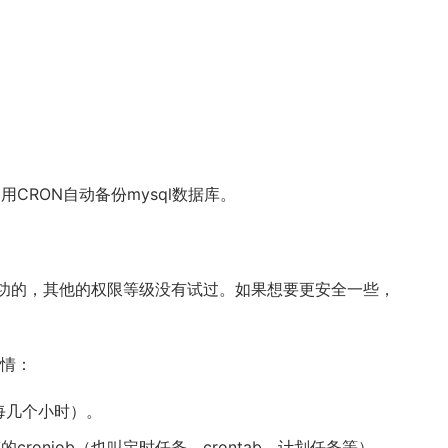
利用CRON自动备份mysql数据库。
成功的，其他的权限等级没有试过。如果想要更安全一些，
情：
每几个小时）。
的cronjob（也叫定时任务、crontab、计划任务等）。