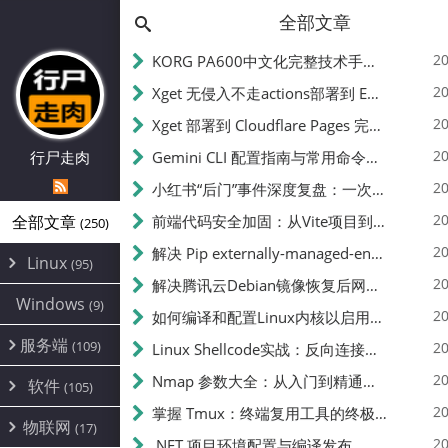
全部文章
20
KORG PA600中文化完整技术手册 - 从逆向到实现的全流程指南
20
Xget 无侵入不走actions部署到 EdgeOne Pages 指南
20
Xget 部署到 Cloudflare Pages 完整指南 - 无需修改源码的构建配置
20
行尸走肉
Gemini CLI 配置指南与常用命令中文翻译 | API Key、MCP、代理设置
20
小红书“后门”事件深度复盘：一次沉默危机下的品牌、技术与流程三重考验
20
全部文章
前端代码安全加固：从Vite项目到纯静态页面的深度混淆技术备忘
(250)
20
解决 Pip externally-managed-environment 错误：临时与永久绕过方案
Linux
(95)
20
解决腾讯云Debian镜像恢复后网络不通问题
Alpine
(2)
Windows
(9)
20
如何编译和配置Linux内核以启用BBR2 | 内核编译教程
CentOS
(17)
服务端
(109)
Debian
20
Linux Shellcode实战：反向连接、持久化、免杀技术详解（MSF,Cobalt Strike）- 从原理到C加载器实现
(24)
Kali
(4)
环境配置
20
(60)
Nmap 参数大全：从入门到精通，掌握网络扫描的核心技巧
软件
(105)
ProxmoxVE
DD重装
(14)
加速优化
(3)
(34)
20
掌握 Tmux：终端复用工具的终极指南
安全
(12)
物联网
Ubuntu
(17)
(7)
面板
(12)
20
办公
.NET 项目环境配置与编译发布
(4)