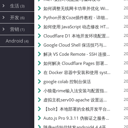
内网穿透
(10)
路由器
(1)
生活
(3)
图片
(2)
20
如何调整无线网卡功率并优化 Wifite 的功率设置
容器
(15)
随身wifi
(1)
网络
(38)
线报
(2)
开发
游戏
20
Python开发Coze插件教程 - 详细步骤与注意事项
(7)
(6)
mobile
(14)
文件
(9)
sim卡
(1)
饥荒
云服务商
(7)
刷机
(4)
(6)
20
如何使用 JavaScript 动态修改 HTML 中的权限文本 | 前端开发教程
编译
(2)
系统
营销
(35)
(1)
WEB源码
magisk
(6)
(1)
JavaScript
(2)
20
Cloudflare D1 本地开发环境配置指南 | CF Pages Local Development Guide
AI
(10)
公关
建站
(1)
(5)
Android
(4)
python
(2)
20
Google Cloud Shell 保活技巧与配额时间查看方法
SEO
(1)
20
解决 VS Code Remote - SSH 连接失败问题：从权限问题到成功启动
20
如何解决 Cloudflare Pages 部署中的 API Token 权限问题
20
在 Docker 容器中安装和使用 systemctl 的完整指南
20
google colab 控制台保活
20
小狼毫rime输入法安装与配置指南：从基础到高级自定义
20
虚拟主机serv00-apache 设置运行目录
20
【bolt】本地部署的全栈开发平台，支持本地及众多API，本地一键生成应用，部署教程
20
Auto.js Pro 9.3.11 伪验证之服务器接口 Nginx 版
20
随身wifi短信转发android4.4.4开机开启wifi关闭热点