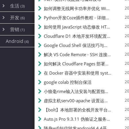
内网穿透
(10)
路由器
(1)
生活
(3)
图片
(2)
20
如何调整无线网卡功率并优化 Wifite 的功率设置
容器
(15)
随身wifi
(1)
网络
📝
(38)
线报
(2)
开发
游戏
20
Python开发Coze插件教程 - 详细步骤与注意事项
(7)
(6)
mobile
(14)
文件
(9)
sim卡
(1)
饥荒
云服务商
(7)
刷机
(4)
(6)
20
如何使用 JavaScript 动态修改 HTML 中的权限文本 | 前端开发教程
编译
(2)
系统
营销
(35)
(1)
WEB源码
magisk
(6)
(1)
250
JavaScript
(2)
20
Cloudflare D1 本地开发环境配置指南 | CF Pages Local Development Guide
AI
(10)
公关
建站
(1)
(5)
Android
(4)
python
(2)
20
Google Cloud Shell 保活技巧与配额时间查看方法
SEO
篇文章
(1)
20
解决 VS Code Remote - SSH 连接失败问题：从权限问题到成功启动
20
如何解决 Cloudflare Pages 部署中的 API Token 权限问题
✍️
20
在 Docker 容器中安装和使用 systemctl 的完整指南
20
google colab 控制台保活
231k
20
小狼毫rime输入法安装与配置指南：从基础到高级自定义
20
虚拟主机serv00-apache 设置运行目录
总字数
20
【bolt】本地部署的全栈开发平台，支持本地及众多API，本地一键生成应用，部署教程
20
Auto.js Pro 9.3.11 伪验证之服务器接口 Nginx 版
👥
20
随身wifi短信转发android4.4.4开机开启wifi关闭热点