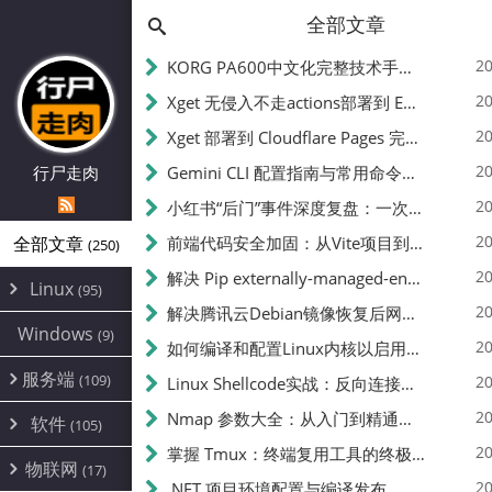
全部文章
20
KORG PA600中文化完整技术手册 - 从逆向到实现的全流程指南
20
Xget 无侵入不走actions部署到 EdgeOne Pages 指南
20
Xget 部署到 Cloudflare Pages 完整指南 - 无需修改源码的构建配置
20
行尸走肉
Gemini CLI 配置指南与常用命令中文翻译 | API Key、MCP、代理设置
20
小红书“后门”事件深度复盘：一次沉默危机下的品牌、技术与流程三重考验
20
全部文章
前端代码安全加固：从Vite项目到纯静态页面的深度混淆技术备忘
(250)
20
解决 Pip externally-managed-environment 错误：临时与永久绕过方案
Linux
(95)
20
解决腾讯云Debian镜像恢复后网络不通问题
Alpine
(2)
Windows
(9)
20
如何编译和配置Linux内核以启用BBR2 | 内核编译教程
CentOS
(17)
服务端
(109)
Debian
20
Linux Shellcode实战：反向连接、持久化、免杀技术详解（MSF,Cobalt Strike）- 从原理到C加载器实现
(24)
Kali
(4)
环境配置
20
(60)
Nmap 参数大全：从入门到精通，掌握网络扫描的核心技巧
软件
(105)
ProxmoxVE
DD重装
(14)
加速优化
(3)
(34)
20
掌握 Tmux：终端复用工具的终极指南
安全
(12)
物联网
Ubuntu
(17)
(7)
面板
(12)
20
办公
.NET 项目环境配置与编译发布
(4)