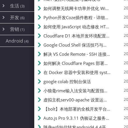
内网穿透
(10)
路由器
(1)
生活
(3)
图片
(2)
20
如何调整无线网卡功率并优化 Wifite 的功率设置
容器
(15)
随身wifi
(1)
网络
📝
(38)
线报
(2)
开发
游戏
20
Python开发Coze插件教程 - 详细步骤与注意事项
(7)
(6)
mobile
(14)
文件
(9)
sim卡
(1)
饥荒
云服务商
(7)
刷机
(4)
(6)
20
如何使用 JavaScript 动态修改 HTML 中的权限文本 | 前端开发教程
编译
(2)
系统
营销
(35)
(1)
WEB源码
magisk
(6)
(1)
250
JavaScript
(2)
20
Cloudflare D1 本地开发环境配置指南 | CF Pages Local Development Guide
AI
(10)
公关
建站
(1)
(5)
Android
(4)
python
(2)
20
Google Cloud Shell 保活技巧与配额时间查看方法
SEO
篇文章
(1)
20
解决 VS Code Remote - SSH 连接失败问题：从权限问题到成功启动
20
如何解决 Cloudflare Pages 部署中的 API Token 权限问题
✍️
20
在 Docker 容器中安装和使用 systemctl 的完整指南
20
google colab 控制台保活
231k
20
小狼毫rime输入法安装与配置指南：从基础到高级自定义
20
虚拟主机serv00-apache 设置运行目录
总字数
20
【bolt】本地部署的全栈开发平台，支持本地及众多API，本地一键生成应用，部署教程
20
Auto.js Pro 9.3.11 伪验证之服务器接口 Nginx 版
👥
20
随身wifi短信转发android4.4.4开机开启wifi关闭热点