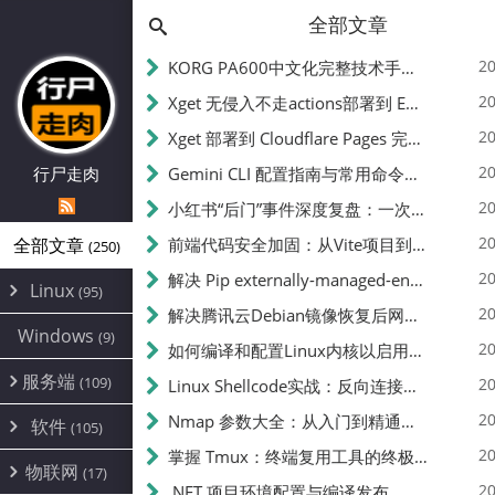
全部文章
20
KORG PA600中文化完整技术手册 - 从逆向到实现的全流程指南
20
Xget 无侵入不走actions部署到 EdgeOne Pages 指南
20
Xget 部署到 Cloudflare Pages 完整指南 - 无需修改源码的构建配置
20
行尸走肉
Gemini CLI 配置指南与常用命令中文翻译 | API Key、MCP、代理设置
20
小红书“后门”事件深度复盘：一次沉默危机下的品牌、技术与流程三重考验
20
全部文章
前端代码安全加固：从Vite项目到纯静态页面的深度混淆技术备忘
(250)
20
解决 Pip externally-managed-environment 错误：临时与永久绕过方案
Linux
(95)
20
解决腾讯云Debian镜像恢复后网络不通问题
Alpine
(2)
Windows
(9)
20
如何编译和配置Linux内核以启用BBR2 | 内核编译教程
CentOS
(17)
服务端
(109)
Debian
20
Linux Shellcode实战：反向连接、持久化、免杀技术详解（MSF,Cobalt Strike）- 从原理到C加载器实现
(24)
Kali
(4)
环境配置
20
(60)
Nmap 参数大全：从入门到精通，掌握网络扫描的核心技巧
软件
(105)
ProxmoxVE
DD重装
(14)
加速优化
(3)
(34)
20
掌握 Tmux：终端复用工具的终极指南
安全
(12)
物联网
Ubuntu
(17)
(7)
面板
(12)
20
办公
.NET 项目环境配置与编译发布
(4)