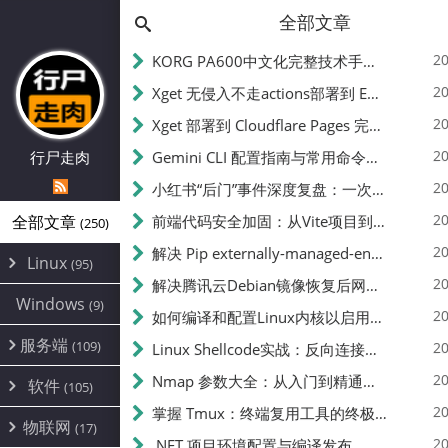
全部文章
20
KORG PA600中文化完整技术手册 - 从逆向到实现的全流程指南
20
Xget 无侵入不走actions部署到 EdgeOne Pages 指南
20
Xget 部署到 Cloudflare Pages 完整指南 - 无需修改源码的构建配置
20
行尸走肉
Gemini CLI 配置指南与常用命令中文翻译 | API Key、MCP、代理设置
20
小红书“后门”事件深度复盘：一次沉默危机下的品牌、技术与流程三重考验
20
全部文章
前端代码安全加固：从Vite项目到纯静态页面的深度混淆技术备忘
(250)
20
解决 Pip externally-managed-environment 错误：临时与永久绕过方案
Linux
(95)
20
解决腾讯云Debian镜像恢复后网络不通问题
Alpine
(2)
Windows
(9)
20
如何编译和配置Linux内核以启用BBR2 | 内核编译教程
CentOS
(17)
服务端
(109)
Debian
20
Linux Shellcode实战：反向连接、持久化、免杀技术详解（MSF,Cobalt Strike）- 从原理到C加载器实现
(24)
Kali
(4)
环境配置
20
(60)
Nmap 参数大全：从入门到精通，掌握网络扫描的核心技巧
软件
(105)
ProxmoxVE
DD重装
(14)
加速优化
(3)
(34)
20
掌握 Tmux：终端复用工具的终极指南
安全
(12)
物联网
Ubuntu
(17)
(7)
面板
(12)
20
办公
.NET 项目环境配置与编译发布
(4)