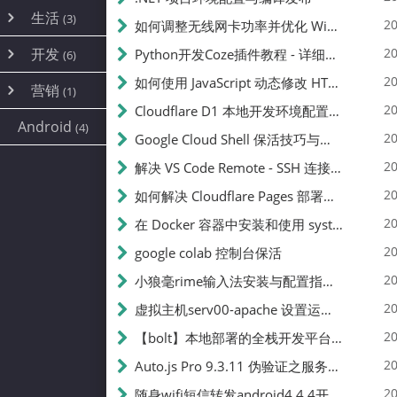
内网穿透
(10)
路由器
(1)
生活
(3)
图片
(2)
20
如何调整无线网卡功率并优化 Wifite 的功率设置
容器
(15)
随身wifi
(1)
网络
📝
(38)
线报
(2)
开发
游戏
20
Python开发Coze插件教程 - 详细步骤与注意事项
(7)
(6)
mobile
(14)
文件
(9)
sim卡
(1)
饥荒
云服务商
(7)
刷机
(4)
(6)
20
如何使用 JavaScript 动态修改 HTML 中的权限文本 | 前端开发教程
编译
(2)
系统
营销
(35)
(1)
WEB源码
magisk
(6)
(1)
250
JavaScript
(2)
20
Cloudflare D1 本地开发环境配置指南 | CF Pages Local Development Guide
AI
(10)
公关
建站
(1)
(5)
Android
(4)
python
(2)
20
Google Cloud Shell 保活技巧与配额时间查看方法
SEO
篇文章
(1)
20
解决 VS Code Remote - SSH 连接失败问题：从权限问题到成功启动
20
如何解决 Cloudflare Pages 部署中的 API Token 权限问题
✍️
20
在 Docker 容器中安装和使用 systemctl 的完整指南
20
google colab 控制台保活
231k
20
小狼毫rime输入法安装与配置指南：从基础到高级自定义
20
虚拟主机serv00-apache 设置运行目录
总字数
20
【bolt】本地部署的全栈开发平台，支持本地及众多API，本地一键生成应用，部署教程
20
Auto.js Pro 9.3.11 伪验证之服务器接口 Nginx 版
👥
20
随身wifi短信转发android4.4.4开机开启wifi关闭热点