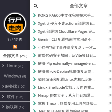
全部文章
20
KORG PA600中文化完整技术手册 - 从逆向到实现的全流程指南
20
Xget 无侵入不走actions部署到 EdgeOne Pages 指南
20
Xget 部署到 Cloudflare Pages 完整指南 - 无需修改源码的构建配置
20
行尸走肉
Gemini CLI 配置指南与常用命令中文翻译 | API Key、MCP、代理设置
20
小红书“后门”事件深度复盘：一次沉默危机下的品牌、技术与流程三重考验
20
全部文章
前端代码安全加固：从Vite项目到纯静态页面的深度混淆技术备忘
(250)
20
解决 Pip externally-managed-environment 错误：临时与永久绕过方案
Linux
(95)
20
解决腾讯云Debian镜像恢复后网络不通问题
Alpine
(2)
Windows
(9)
20
如何编译和配置Linux内核以启用BBR2 | 内核编译教程
CentOS
(17)
服务端
(109)
Debian
20
Linux Shellcode实战：反向连接、持久化、免杀技术详解（MSF,Cobalt Strike）- 从原理到C加载器实现
(24)
Kali
(4)
环境配置
20
(60)
Nmap 参数大全：从入门到精通，掌握网络扫描的核心技巧
软件
(105)
ProxmoxVE
DD重装
(14)
加速优化
(3)
(34)
20
掌握 Tmux：终端复用工具的终极指南
安全
(12)
物联网
Ubuntu
(17)
(7)
面板
(12)
20
办公
.NET 项目环境配置与编译发布
(4)