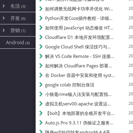
内网穿透
(10)
路由器
(1)
生活
(3)
图片
(2)
20
如何调整无线网卡功率并优化 Wifite 的功率设置
容器
(15)
随身wifi
(1)
网络
📝
(38)
线报
(2)
开发
游戏
20
Python开发Coze插件教程 - 详细步骤与注意事项
(7)
(6)
mobile
(14)
文件
(9)
sim卡
(1)
饥荒
云服务商
(7)
刷机
(4)
(6)
20
如何使用 JavaScript 动态修改 HTML 中的权限文本 | 前端开发教程
编译
(2)
系统
营销
(35)
(1)
WEB源码
magisk
(6)
(1)
250
JavaScript
(2)
20
Cloudflare D1 本地开发环境配置指南 | CF Pages Local Development Guide
AI
(10)
公关
建站
(1)
(5)
Android
(4)
python
(2)
20
Google Cloud Shell 保活技巧与配额时间查看方法
SEO
篇文章
(1)
20
解决 VS Code Remote - SSH 连接失败问题：从权限问题到成功启动
20
如何解决 Cloudflare Pages 部署中的 API Token 权限问题
✍️
20
在 Docker 容器中安装和使用 systemctl 的完整指南
20
google colab 控制台保活
231k
20
小狼毫rime输入法安装与配置指南：从基础到高级自定义
20
虚拟主机serv00-apache 设置运行目录
总字数
20
【bolt】本地部署的全栈开发平台，支持本地及众多API，本地一键生成应用，部署教程
20
Auto.js Pro 9.3.11 伪验证之服务器接口 Nginx 版
👥
20
随身wifi短信转发android4.4.4开机开启wifi关闭热点