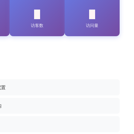
访客数
访问量
配置
构