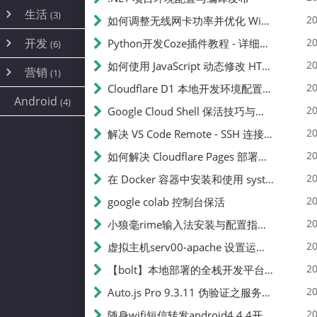
内网穿透
(10)
路由器
(1)
生活
(3)
图片
(2)
20
如何调整无线网卡功率并优化 Wifite 的功率设置
容器
(15)
随身wifi
(1)
网络
(38)
线报
(2)
开发
游戏
20
Python开发Coze插件教程 - 详细步骤与注意事项
(7)
(6)
mobile
(14)
文件
(9)
sim卡
(1)
饥荒
云服务商
(7)
刷机
(4)
(6)
20
如何使用 JavaScript 动态修改 HTML 中的权限文本 | 前端开发教程
编译
(2)
系统
营销
(35)
(1)
WEB源码
magisk
(6)
(1)
JavaScript
(2)
20
Cloudflare D1 本地开发环境配置指南 | CF Pages Local Development Guide
AI
(10)
公关
建站
(1)
(5)
Android
(4)
python
(2)
20
Google Cloud Shell 保活技巧与配额时间查看方法
SEO
(1)
20
解决 VS Code Remote - SSH 连接失败问题：从权限问题到成功启动
20
如何解决 Cloudflare Pages 部署中的 API Token 权限问题
20
在 Docker 容器中安装和使用 systemctl 的完整指南
20
google colab 控制台保活
20
小狼毫rime输入法安装与配置指南：从基础到高级自定义
20
虚拟主机serv00-apache 设置运行目录
20
【bolt】本地部署的全栈开发平台，支持本地及众多API，本地一键生成应用，部署教程
20
Auto.js Pro 9.3.11 伪验证之服务器接口 Nginx 版
20
随身wifi短信转发android4.4.4开机开启wifi关闭热点