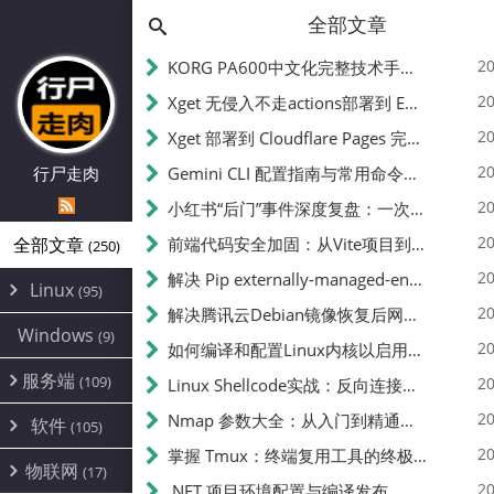
全部文章
20
KORG PA600中文化完整技术手册 - 从逆向到实现的全流程指南
20
Xget 无侵入不走actions部署到 EdgeOne Pages 指南
20
Xget 部署到 Cloudflare Pages 完整指南 - 无需修改源码的构建配置
20
行尸走肉
Gemini CLI 配置指南与常用命令中文翻译 | API Key、MCP、代理设置
20
小红书“后门”事件深度复盘：一次沉默危机下的品牌、技术与流程三重考验
20
全部文章
前端代码安全加固：从Vite项目到纯静态页面的深度混淆技术备忘
(250)
20
解决 Pip externally-managed-environment 错误：临时与永久绕过方案
Linux
(95)
20
解决腾讯云Debian镜像恢复后网络不通问题
Alpine
(2)
Windows
(9)
20
如何编译和配置Linux内核以启用BBR2 | 内核编译教程
CentOS
(17)
服务端
(109)
Debian
20
Linux Shellcode实战：反向连接、持久化、免杀技术详解（MSF,Cobalt Strike）- 从原理到C加载器实现
(24)
Kali
(4)
环境配置
20
(60)
Nmap 参数大全：从入门到精通，掌握网络扫描的核心技巧
软件
(105)
ProxmoxVE
DD重装
(14)
加速优化
(3)
(34)
20
掌握 Tmux：终端复用工具的终极指南
安全
(12)
物联网
Ubuntu
(17)
(7)
面板
(12)
20
办公
.NET 项目环境配置与编译发布
(4)