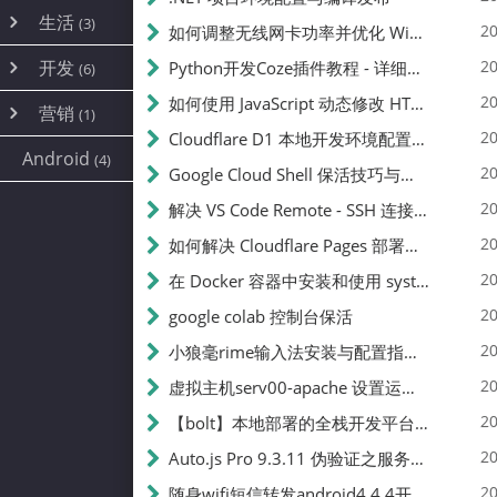
内网穿透
(10)
路由器
(1)
生活
(3)
图片
(2)
20
如何调整无线网卡功率并优化 Wifite 的功率设置
容器
(15)
随身wifi
(1)
网络
📝
(38)
线报
(2)
开发
游戏
20
Python开发Coze插件教程 - 详细步骤与注意事项
(7)
(6)
mobile
(14)
文件
(9)
sim卡
(1)
饥荒
云服务商
(7)
刷机
(4)
(6)
20
如何使用 JavaScript 动态修改 HTML 中的权限文本 | 前端开发教程
编译
(2)
系统
营销
(35)
(1)
WEB源码
magisk
(6)
(1)
250
JavaScript
(2)
20
Cloudflare D1 本地开发环境配置指南 | CF Pages Local Development Guide
AI
(10)
公关
建站
(1)
(5)
Android
(4)
python
(2)
20
Google Cloud Shell 保活技巧与配额时间查看方法
SEO
篇文章
(1)
20
解决 VS Code Remote - SSH 连接失败问题：从权限问题到成功启动
20
如何解决 Cloudflare Pages 部署中的 API Token 权限问题
✍️
20
在 Docker 容器中安装和使用 systemctl 的完整指南
20
google colab 控制台保活
231k
20
小狼毫rime输入法安装与配置指南：从基础到高级自定义
20
虚拟主机serv00-apache 设置运行目录
总字数
20
【bolt】本地部署的全栈开发平台，支持本地及众多API，本地一键生成应用，部署教程
20
Auto.js Pro 9.3.11 伪验证之服务器接口 Nginx 版
👥
20
随身wifi短信转发android4.4.4开机开启wifi关闭热点