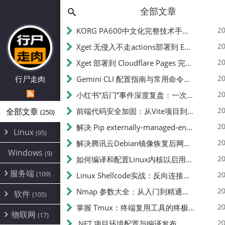
全部文章
20
KORG PA600中文化完整技术手册 - 从逆向到实现的全流程指南
20
Xget 无侵入不走actions部署到 EdgeOne Pages 指南
20
Xget 部署到 Cloudflare Pages 完整指南 - 无需修改源码的构建配置
20
行尸走肉
Gemini CLI 配置指南与常用命令中文翻译 | API Key、MCP、代理设置
20
小红书“后门”事件深度复盘：一次沉默危机下的品牌、技术与流程三重考验
20
全部文章
前端代码安全加固：从Vite项目到纯静态页面的深度混淆技术备忘
(250)
20
解决 Pip externally-managed-environment 错误：临时与永久绕过方案
Linux
(95)
20
解决腾讯云Debian镜像恢复后网络不通问题
Alpine
(2)
Windows
(9)
20
如何编译和配置Linux内核以启用BBR2 | 内核编译教程
CentOS
(17)
服务端
(109)
Debian
20
Linux Shellcode实战：反向连接、持久化、免杀技术详解（MSF,Cobalt Strike）- 从原理到C加载器实现
(24)
Kali
(4)
环境配置
20
(60)
Nmap 参数大全：从入门到精通，掌握网络扫描的核心技巧
软件
(105)
ProxmoxVE
DD重装
(14)
加速优化
(3)
(34)
20
掌握 Tmux：终端复用工具的终极指南
安全
(12)
物联网
Ubuntu
(17)
(7)
面板
(12)
20
办公
.NET 项目环境配置与编译发布
(4)