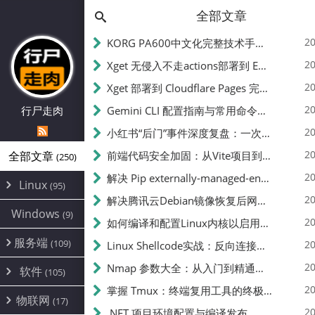
全部文章
20
KORG PA600中文化完整技术手册 - 从逆向到实现的全流程指南
20
Xget 无侵入不走actions部署到 EdgeOne Pages 指南
20
Xget 部署到 Cloudflare Pages 完整指南 - 无需修改源码的构建配置
20
行尸走肉
Gemini CLI 配置指南与常用命令中文翻译 | API Key、MCP、代理设置
20
小红书“后门”事件深度复盘：一次沉默危机下的品牌、技术与流程三重考验
20
全部文章
前端代码安全加固：从Vite项目到纯静态页面的深度混淆技术备忘
(250)
20
解决 Pip externally-managed-environment 错误：临时与永久绕过方案
Linux
(95)
20
解决腾讯云Debian镜像恢复后网络不通问题
Alpine
(2)
Windows
(9)
20
如何编译和配置Linux内核以启用BBR2 | 内核编译教程
CentOS
(17)
服务端
(109)
Debian
20
Linux Shellcode实战：反向连接、持久化、免杀技术详解（MSF,Cobalt Strike）- 从原理到C加载器实现
(24)
Kali
(4)
环境配置
20
(60)
Nmap 参数大全：从入门到精通，掌握网络扫描的核心技巧
软件
(105)
ProxmoxVE
DD重装
(14)
加速优化
(3)
(34)
20
掌握 Tmux：终端复用工具的终极指南
安全
(12)
物联网
Ubuntu
(17)
(7)
面板
(12)
20
办公
.NET 项目环境配置与编译发布
(4)