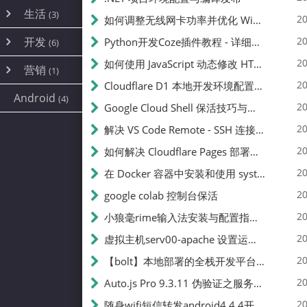
内网穿透
(10)
路由器
(1)
生活
(3)
图片
(2)
20
如何调整无线网卡功率并优化 Wifite 的功率设置
容器
(15)
随身wifi
(1)
网络
📝
(38)
线报
(2)
开发
游戏
20
Python开发Coze插件教程 - 详细步骤与注意事项
(7)
(6)
mobile
(14)
文件
(9)
sim卡
(1)
饥荒
云服务商
(7)
刷机
(4)
(6)
20
如何使用 JavaScript 动态修改 HTML 中的权限文本 | 前端开发教程
编译
(2)
系统
营销
(35)
(1)
WEB源码
magisk
(6)
(1)
250
JavaScript
(2)
20
Cloudflare D1 本地开发环境配置指南 | CF Pages Local Development Guide
AI
(10)
公关
建站
(1)
(5)
Android
(4)
python
(2)
20
Google Cloud Shell 保活技巧与配额时间查看方法
SEO
篇文章
(1)
20
解决 VS Code Remote - SSH 连接失败问题：从权限问题到成功启动
20
如何解决 Cloudflare Pages 部署中的 API Token 权限问题
✍️
20
在 Docker 容器中安装和使用 systemctl 的完整指南
20
google colab 控制台保活
231k
20
小狼毫rime输入法安装与配置指南：从基础到高级自定义
20
虚拟主机serv00-apache 设置运行目录
总字数
20
【bolt】本地部署的全栈开发平台，支持本地及众多API，本地一键生成应用，部署教程
20
Auto.js Pro 9.3.11 伪验证之服务器接口 Nginx 版
👥
20
随身wifi短信转发android4.4.4开机开启wifi关闭热点