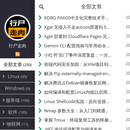
全部文章
20
KORG PA600中文化完整技术手册 - 从逆向到实现的全流程指南
20
Xget 无侵入不走actions部署到 EdgeOne Pages 指南
20
Xget 部署到 Cloudflare Pages 完整指南 - 无需修改源码的构建配置
20
行尸走肉
Gemini CLI 配置指南与常用命令中文翻译 | API Key、MCP、代理设置
20
小红书“后门”事件深度复盘：一次沉默危机下的品牌、技术与流程三重考验
20
全部文章
前端代码安全加固：从Vite项目到纯静态页面的深度混淆技术备忘
(250)
20
解决 Pip externally-managed-environment 错误：临时与永久绕过方案
Linux
(95)
20
解决腾讯云Debian镜像恢复后网络不通问题
Alpine
(2)
Windows
(9)
20
如何编译和配置Linux内核以启用BBR2 | 内核编译教程
CentOS
(17)
服务端
(109)
Debian
20
Linux Shellcode实战：反向连接、持久化、免杀技术详解（MSF,Cobalt Strike）- 从原理到C加载器实现
(24)
Kali
(4)
环境配置
20
(60)
Nmap 参数大全：从入门到精通，掌握网络扫描的核心技巧
软件
(105)
ProxmoxVE
DD重装
(14)
加速优化
(3)
(34)
20
掌握 Tmux：终端复用工具的终极指南
安全
(12)
物联网
Ubuntu
(17)
(7)
面板
(12)
20
办公
.NET 项目环境配置与编译发布
(4)