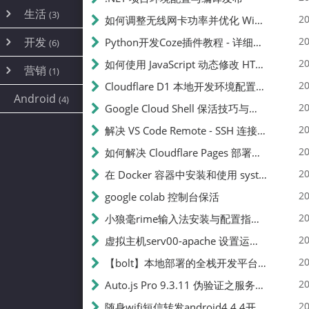
内网穿透
(10)
路由器
(1)
生活
(3)
图片
(2)
20
如何调整无线网卡功率并优化 Wifite 的功率设置
容器
(15)
随身wifi
(1)
网络
📝
(38)
线报
(2)
开发
游戏
20
Python开发Coze插件教程 - 详细步骤与注意事项
(7)
(6)
mobile
(14)
文件
(9)
sim卡
(1)
饥荒
云服务商
(7)
刷机
(4)
(6)
20
如何使用 JavaScript 动态修改 HTML 中的权限文本 | 前端开发教程
编译
(2)
系统
营销
(35)
(1)
WEB源码
magisk
(6)
(1)
250
JavaScript
(2)
20
Cloudflare D1 本地开发环境配置指南 | CF Pages Local Development Guide
AI
(10)
公关
建站
(1)
(5)
Android
(4)
python
(2)
20
Google Cloud Shell 保活技巧与配额时间查看方法
SEO
篇文章
(1)
20
解决 VS Code Remote - SSH 连接失败问题：从权限问题到成功启动
20
如何解决 Cloudflare Pages 部署中的 API Token 权限问题
✍️
20
在 Docker 容器中安装和使用 systemctl 的完整指南
20
google colab 控制台保活
231k
20
小狼毫rime输入法安装与配置指南：从基础到高级自定义
20
虚拟主机serv00-apache 设置运行目录
总字数
20
【bolt】本地部署的全栈开发平台，支持本地及众多API，本地一键生成应用，部署教程
20
Auto.js Pro 9.3.11 伪验证之服务器接口 Nginx 版
👥
20
随身wifi短信转发android4.4.4开机开启wifi关闭热点