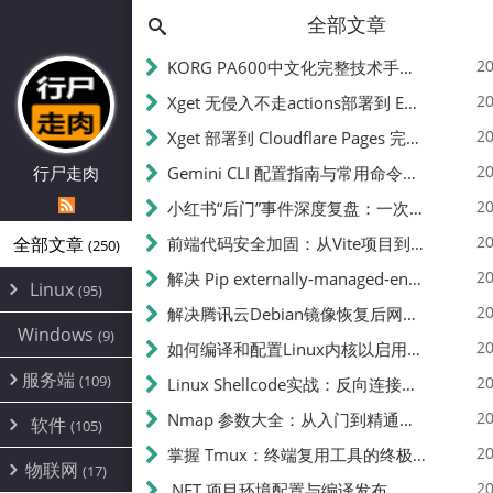
全部文章
20
KORG PA600中文化完整技术手册 - 从逆向到实现的全流程指南
20
Xget 无侵入不走actions部署到 EdgeOne Pages 指南
20
Xget 部署到 Cloudflare Pages 完整指南 - 无需修改源码的构建配置
20
行尸走肉
Gemini CLI 配置指南与常用命令中文翻译 | API Key、MCP、代理设置
20
小红书“后门”事件深度复盘：一次沉默危机下的品牌、技术与流程三重考验
20
全部文章
前端代码安全加固：从Vite项目到纯静态页面的深度混淆技术备忘
(250)
20
解决 Pip externally-managed-environment 错误：临时与永久绕过方案
Linux
(95)
20
解决腾讯云Debian镜像恢复后网络不通问题
Alpine
(2)
Windows
(9)
20
如何编译和配置Linux内核以启用BBR2 | 内核编译教程
CentOS
(17)
服务端
(109)
Debian
20
Linux Shellcode实战：反向连接、持久化、免杀技术详解（MSF,Cobalt Strike）- 从原理到C加载器实现
(24)
Kali
(4)
环境配置
20
(60)
Nmap 参数大全：从入门到精通，掌握网络扫描的核心技巧
软件
(105)
ProxmoxVE
DD重装
(14)
加速优化
(3)
(34)
20
掌握 Tmux：终端复用工具的终极指南
安全
(12)
物联网
Ubuntu
(17)
(7)
面板
(12)
20
办公
.NET 项目环境配置与编译发布
(4)