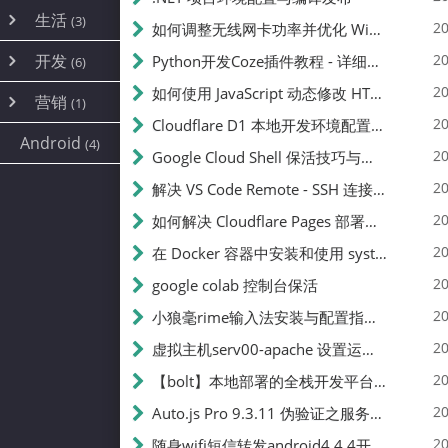
内网穿透
(10)
路由器
(1)
生活
(3)
图片
(2)
20
如何调整无线网卡功率并优化 Wifite 的功率设置
容器
(15)
随身wifi
(1)
网络
📝
(38)
线报
(2)
开发
游戏
20
Python开发Coze插件教程 - 详细步骤与注意事项
(7)
(6)
mobile
(14)
文件
(9)
sim卡
(1)
饥荒
云服务商
(7)
刷机
(4)
(6)
20
如何使用 JavaScript 动态修改 HTML 中的权限文本 | 前端开发教程
编译
(2)
系统
营销
(35)
(1)
WEB源码
magisk
(6)
(1)
250
JavaScript
(2)
20
Cloudflare D1 本地开发环境配置指南 | CF Pages Local Development Guide
AI
(10)
公关
建站
(1)
(5)
Android
(4)
python
(2)
20
Google Cloud Shell 保活技巧与配额时间查看方法
SEO
篇文章
(1)
20
解决 VS Code Remote - SSH 连接失败问题：从权限问题到成功启动
20
如何解决 Cloudflare Pages 部署中的 API Token 权限问题
✍️
20
在 Docker 容器中安装和使用 systemctl 的完整指南
20
google colab 控制台保活
231k
20
小狼毫rime输入法安装与配置指南：从基础到高级自定义
20
虚拟主机serv00-apache 设置运行目录
总字数
20
【bolt】本地部署的全栈开发平台，支持本地及众多API，本地一键生成应用，部署教程
20
Auto.js Pro 9.3.11 伪验证之服务器接口 Nginx 版
👥
20
随身wifi短信转发android4.4.4开机开启wifi关闭热点