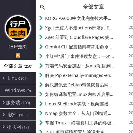
全部文章
20
KORG PA600中文化完整技术手册 - 从逆向到实现的全流程指南
20
Xget 无侵入不走actions部署到 EdgeOne Pages 指南
20
Xget 部署到 Cloudflare Pages 完整指南 - 无需修改源码的构建配置
20
行尸走肉
Gemini CLI 配置指南与常用命令中文翻译 | API Key、MCP、代理设置
20
小红书“后门”事件深度复盘：一次沉默危机下的品牌、技术与流程三重考验
20
全部文章
前端代码安全加固：从Vite项目到纯静态页面的深度混淆技术备忘
(250)
20
解决 Pip externally-managed-environment 错误：临时与永久绕过方案
Linux
(95)
20
解决腾讯云Debian镜像恢复后网络不通问题
Alpine
(2)
Windows
(9)
20
如何编译和配置Linux内核以启用BBR2 | 内核编译教程
CentOS
(17)
服务端
(109)
Debian
20
Linux Shellcode实战：反向连接、持久化、免杀技术详解（MSF,Cobalt Strike）- 从原理到C加载器实现
(24)
Kali
(4)
环境配置
20
(60)
Nmap 参数大全：从入门到精通，掌握网络扫描的核心技巧
软件
(105)
ProxmoxVE
DD重装
(14)
加速优化
(3)
(34)
20
掌握 Tmux：终端复用工具的终极指南
安全
(12)
物联网
Ubuntu
(17)
(7)
面板
(12)
20
办公
.NET 项目环境配置与编译发布
(4)