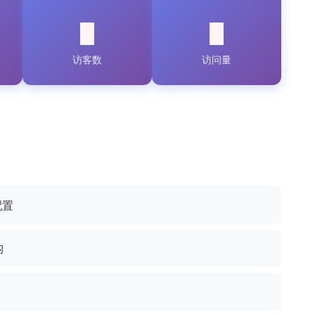
访客数
访问量
配置
构