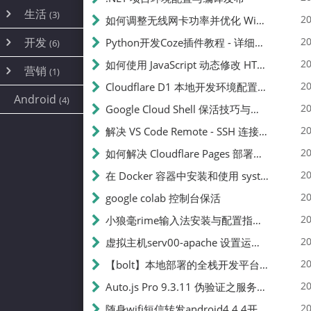
内网穿透
(10)
路由器
(1)
生活
(3)
图片
(2)
20
如何调整无线网卡功率并优化 Wifite 的功率设置
容器
(15)
随身wifi
(1)
网络
(38)
线报
(2)
开发
游戏
20
Python开发Coze插件教程 - 详细步骤与注意事项
(7)
(6)
mobile
(14)
文件
(9)
sim卡
(1)
饥荒
云服务商
(7)
刷机
(4)
(6)
20
如何使用 JavaScript 动态修改 HTML 中的权限文本 | 前端开发教程
编译
(2)
系统
营销
(35)
(1)
WEB源码
magisk
(6)
(1)
JavaScript
(2)
20
Cloudflare D1 本地开发环境配置指南 | CF Pages Local Development Guide
AI
(10)
公关
建站
(1)
(5)
Android
(4)
python
(2)
20
Google Cloud Shell 保活技巧与配额时间查看方法
SEO
(1)
20
解决 VS Code Remote - SSH 连接失败问题：从权限问题到成功启动
20
如何解决 Cloudflare Pages 部署中的 API Token 权限问题
20
在 Docker 容器中安装和使用 systemctl 的完整指南
20
google colab 控制台保活
20
小狼毫rime输入法安装与配置指南：从基础到高级自定义
20
虚拟主机serv00-apache 设置运行目录
20
【bolt】本地部署的全栈开发平台，支持本地及众多API，本地一键生成应用，部署教程
20
Auto.js Pro 9.3.11 伪验证之服务器接口 Nginx 版
20
随身wifi短信转发android4.4.4开机开启wifi关闭热点