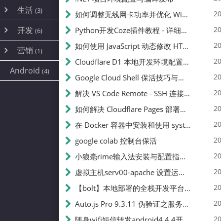
内网穿透
(10)
路由器
(1)
生活
(3)
图片
(2)
20
如何调整无线网卡功率并优化 Wifite 的功率设置
容器
(15)
随身wifi
(1)
网络
📝
(38)
线报
(2)
开发
游戏
20
Python开发Coze插件教程 - 详细步骤与注意事项
(7)
(6)
mobile
(14)
文件
(9)
sim卡
(1)
饥荒
云服务商
(7)
刷机
(4)
(6)
20
如何使用 JavaScript 动态修改 HTML 中的权限文本 | 前端开发教程
编译
(2)
系统
营销
(35)
(1)
WEB源码
magisk
(6)
(1)
250
JavaScript
(2)
20
Cloudflare D1 本地开发环境配置指南 | CF Pages Local Development Guide
AI
(10)
公关
建站
(1)
(5)
Android
(4)
python
(2)
20
Google Cloud Shell 保活技巧与配额时间查看方法
SEO
篇文章
(1)
20
解决 VS Code Remote - SSH 连接失败问题：从权限问题到成功启动
20
如何解决 Cloudflare Pages 部署中的 API Token 权限问题
✍️
20
在 Docker 容器中安装和使用 systemctl 的完整指南
20
google colab 控制台保活
231k
20
小狼毫rime输入法安装与配置指南：从基础到高级自定义
20
虚拟主机serv00-apache 设置运行目录
总字数
20
【bolt】本地部署的全栈开发平台，支持本地及众多API，本地一键生成应用，部署教程
20
Auto.js Pro 9.3.11 伪验证之服务器接口 Nginx 版
👥
20
随身wifi短信转发android4.4.4开机开启wifi关闭热点