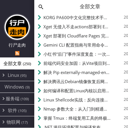
全部文章
20
KORG PA600中文化完整技术手册 - 从逆向到实现的全流程指南
20
Xget 无侵入不走actions部署到 EdgeOne Pages 指南
20
Xget 部署到 Cloudflare Pages 完整指南 - 无需修改源码的构建配置
20
行尸走肉
Gemini CLI 配置指南与常用命令中文翻译 | API Key、MCP、代理设置
20
小红书“后门”事件深度复盘：一次沉默危机下的品牌、技术与流程三重考验
20
全部文章
前端代码安全加固：从Vite项目到纯静态页面的深度混淆技术备忘
(250)
20
解决 Pip externally-managed-environment 错误：临时与永久绕过方案
Linux
(95)
20
解决腾讯云Debian镜像恢复后网络不通问题
Alpine
(2)
Windows
(9)
20
如何编译和配置Linux内核以启用BBR2 | 内核编译教程
CentOS
(17)
服务端
(109)
Debian
20
Linux Shellcode实战：反向连接、持久化、免杀技术详解（MSF,Cobalt Strike）- 从原理到C加载器实现
(24)
Kali
(4)
环境配置
20
(60)
Nmap 参数大全：从入门到精通，掌握网络扫描的核心技巧
软件
(105)
ProxmoxVE
DD重装
(14)
加速优化
(3)
(34)
20
掌握 Tmux：终端复用工具的终极指南
安全
(12)
物联网
Ubuntu
(17)
(7)
面板
(12)
20
办公
.NET 项目环境配置与编译发布
(4)