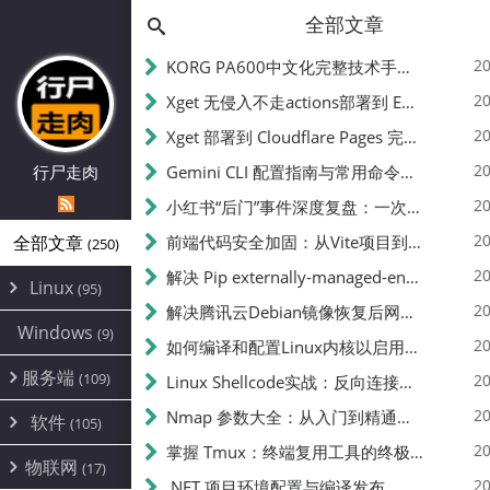
全部文章
20
KORG PA600中文化完整技术手册 - 从逆向到实现的全流程指南
20
Xget 无侵入不走actions部署到 EdgeOne Pages 指南
20
Xget 部署到 Cloudflare Pages 完整指南 - 无需修改源码的构建配置
20
行尸走肉
Gemini CLI 配置指南与常用命令中文翻译 | API Key、MCP、代理设置
20
小红书“后门”事件深度复盘：一次沉默危机下的品牌、技术与流程三重考验
20
全部文章
前端代码安全加固：从Vite项目到纯静态页面的深度混淆技术备忘
(250)
20
解决 Pip externally-managed-environment 错误：临时与永久绕过方案
Linux
(95)
20
解决腾讯云Debian镜像恢复后网络不通问题
Alpine
(2)
Windows
(9)
20
如何编译和配置Linux内核以启用BBR2 | 内核编译教程
CentOS
(17)
服务端
(109)
Debian
20
Linux Shellcode实战：反向连接、持久化、免杀技术详解（MSF,Cobalt Strike）- 从原理到C加载器实现
(24)
Kali
(4)
环境配置
20
(60)
Nmap 参数大全：从入门到精通，掌握网络扫描的核心技巧
软件
(105)
ProxmoxVE
DD重装
(14)
加速优化
(3)
(34)
20
掌握 Tmux：终端复用工具的终极指南
安全
(12)
物联网
Ubuntu
(17)
(7)
面板
(12)
20
办公
.NET 项目环境配置与编译发布
(4)