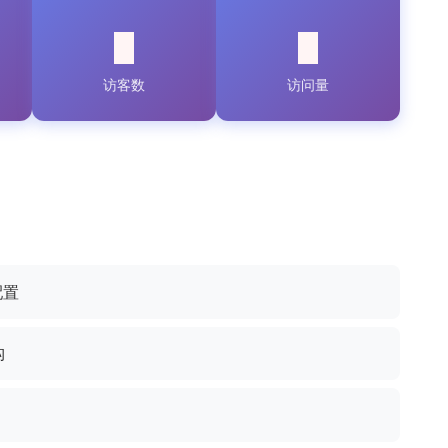
访客数
访问量
配置
构