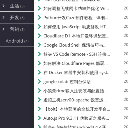
内网穿透
(10)
路由器
(1)
生活
(3)
图片
(2)
20
如何调整无线网卡功率并优化 Wifite 的功率设置
容器
(15)
随身wifi
(1)
网络
(38)
线报
(2)
开发
游戏
20
Python开发Coze插件教程 - 详细步骤与注意事项
(7)
(6)
mobile
(14)
文件
(9)
sim卡
(1)
饥荒
云服务商
(7)
刷机
(4)
(6)
20
如何使用 JavaScript 动态修改 HTML 中的权限文本 | 前端开发教程
编译
(2)
系统
营销
(35)
(1)
WEB源码
magisk
(6)
(1)
JavaScript
(2)
20
Cloudflare D1 本地开发环境配置指南 | CF Pages Local Development Guide
AI
(10)
公关
建站
(1)
(5)
Android
(4)
python
(2)
20
Google Cloud Shell 保活技巧与配额时间查看方法
SEO
(1)
20
解决 VS Code Remote - SSH 连接失败问题：从权限问题到成功启动
20
如何解决 Cloudflare Pages 部署中的 API Token 权限问题
20
在 Docker 容器中安装和使用 systemctl 的完整指南
20
google colab 控制台保活
20
小狼毫rime输入法安装与配置指南：从基础到高级自定义
20
虚拟主机serv00-apache 设置运行目录
20
【bolt】本地部署的全栈开发平台，支持本地及众多API，本地一键生成应用，部署教程
20
Auto.js Pro 9.3.11 伪验证之服务器接口 Nginx 版
20
随身wifi短信转发android4.4.4开机开启wifi关闭热点