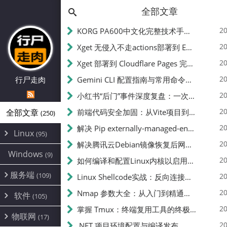
全部文章
20
KORG PA600中文化完整技术手册 - 从逆向到实现的全流程指南
20
Xget 无侵入不走actions部署到 EdgeOne Pages 指南
20
Xget 部署到 Cloudflare Pages 完整指南 - 无需修改源码的构建配置
20
行尸走肉
Gemini CLI 配置指南与常用命令中文翻译 | API Key、MCP、代理设置
20
小红书“后门”事件深度复盘：一次沉默危机下的品牌、技术与流程三重考验
20
全部文章
前端代码安全加固：从Vite项目到纯静态页面的深度混淆技术备忘
(250)
20
解决 Pip externally-managed-environment 错误：临时与永久绕过方案
Linux
(95)
20
解决腾讯云Debian镜像恢复后网络不通问题
Alpine
(2)
Windows
(9)
20
如何编译和配置Linux内核以启用BBR2 | 内核编译教程
CentOS
(17)
服务端
(109)
Debian
20
Linux Shellcode实战：反向连接、持久化、免杀技术详解（MSF,Cobalt Strike）- 从原理到C加载器实现
(24)
Kali
(4)
环境配置
20
(60)
Nmap 参数大全：从入门到精通，掌握网络扫描的核心技巧
软件
(105)
ProxmoxVE
DD重装
(14)
加速优化
(3)
(34)
20
掌握 Tmux：终端复用工具的终极指南
安全
(12)
物联网
Ubuntu
(17)
(7)
面板
(12)
20
办公
.NET 项目环境配置与编译发布
(4)