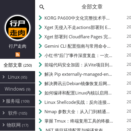
全部文章
20
KORG PA600中文化完整技术手册 - 从逆向到实现的全流程指南
20
Xget 无侵入不走actions部署到 EdgeOne Pages 指南
20
Xget 部署到 Cloudflare Pages 完整指南 - 无需修改源码的构建配置
20
行尸走肉
Gemini CLI 配置指南与常用命令中文翻译 | API Key、MCP、代理设置
20
小红书“后门”事件深度复盘：一次沉默危机下的品牌、技术与流程三重考验
20
全部文章
前端代码安全加固：从Vite项目到纯静态页面的深度混淆技术备忘
(250)
20
解决 Pip externally-managed-environment 错误：临时与永久绕过方案
Linux
(95)
20
解决腾讯云Debian镜像恢复后网络不通问题
Alpine
(2)
Windows
(9)
20
如何编译和配置Linux内核以启用BBR2 | 内核编译教程
CentOS
(17)
服务端
(109)
Debian
20
Linux Shellcode实战：反向连接、持久化、免杀技术详解（MSF,Cobalt Strike）- 从原理到C加载器实现
(24)
Kali
(4)
环境配置
20
(60)
Nmap 参数大全：从入门到精通，掌握网络扫描的核心技巧
软件
(105)
ProxmoxVE
DD重装
(14)
加速优化
(3)
(34)
20
掌握 Tmux：终端复用工具的终极指南
安全
(12)
物联网
Ubuntu
(17)
(7)
面板
(12)
20
办公
.NET 项目环境配置与编译发布
(4)