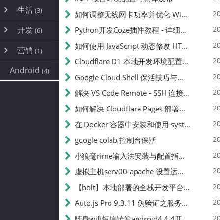
内网穿透
(10)
路由器
(1)
生活
(3)
图片
(2)
20
如何调整无线网卡功率并优化 Wifite 的功率设置
容器
(15)
随身wifi
(1)
网络
📝
(38)
线报
(2)
开发
游戏
20
Python开发Coze插件教程 - 详细步骤与注意事项
(7)
(6)
mobile
(14)
文件
(9)
sim卡
(1)
饥荒
云服务商
(7)
刷机
(4)
(6)
20
如何使用 JavaScript 动态修改 HTML 中的权限文本 | 前端开发教程
编译
(2)
系统
营销
(35)
(1)
WEB源码
magisk
(6)
(1)
250
JavaScript
(2)
20
Cloudflare D1 本地开发环境配置指南 | CF Pages Local Development Guide
AI
(10)
公关
建站
(1)
(5)
Android
(4)
python
(2)
20
Google Cloud Shell 保活技巧与配额时间查看方法
SEO
篇文章
(1)
20
解决 VS Code Remote - SSH 连接失败问题：从权限问题到成功启动
20
如何解决 Cloudflare Pages 部署中的 API Token 权限问题
✍️
20
在 Docker 容器中安装和使用 systemctl 的完整指南
20
google colab 控制台保活
231k
20
小狼毫rime输入法安装与配置指南：从基础到高级自定义
20
虚拟主机serv00-apache 设置运行目录
总字数
20
【bolt】本地部署的全栈开发平台，支持本地及众多API，本地一键生成应用，部署教程
20
Auto.js Pro 9.3.11 伪验证之服务器接口 Nginx 版
👥
20
随身wifi短信转发android4.4.4开机开启wifi关闭热点