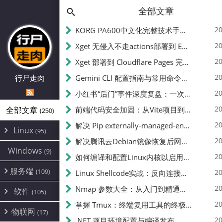
全部文章
20
KORG PA600中文化完整技术手册 - 从逆向到实现的全流程指南
20
Xget 无侵入不走actions部署到 EdgeOne Pages 指南
20
Xget 部署到 Cloudflare Pages 完整指南 - 无需修改源码的构建配置
20
行尸走肉
Gemini CLI 配置指南与常用命令中文翻译 | API Key、MCP、代理设置
20
小红书“后门”事件深度复盘：一次沉默危机下的品牌、技术与流程三重考验
20
全部文章
前端代码安全加固：从Vite项目到纯静态页面的深度混淆技术备忘
(250)
20
解决 Pip externally-managed-environment 错误：临时与永久绕过方案
Linux
(95)
20
解决腾讯云Debian镜像恢复后网络不通问题
Alpine
(2)
Windows
(9)
20
如何编译和配置Linux内核以启用BBR2 | 内核编译教程
CentOS
(17)
服务端
(109)
Debian
20
Linux Shellcode实战：反向连接、持久化、免杀技术详解（MSF,Cobalt Strike）- 从原理到C加载器实现
(24)
Kali
(4)
环境配置
20
(60)
Nmap 参数大全：从入门到精通，掌握网络扫描的核心技巧
软件
(105)
ProxmoxVE
DD重装
(14)
加速优化
(3)
(34)
20
掌握 Tmux：终端复用工具的终极指南
安全
(12)
物联网
Ubuntu
(17)
(7)
面板
(12)
20
办公
.NET 项目环境配置与编译发布
(4)