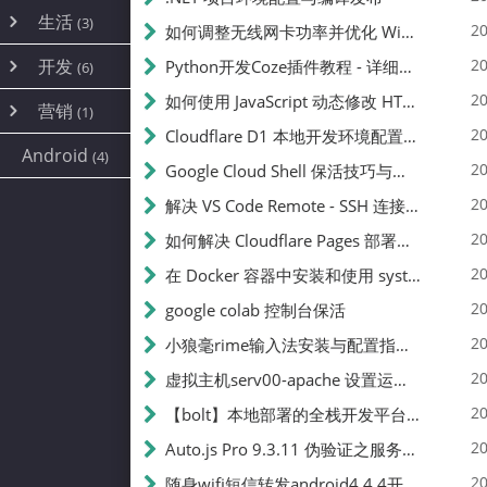
内网穿透
(10)
路由器
(1)
生活
(3)
图片
(2)
20
如何调整无线网卡功率并优化 Wifite 的功率设置
容器
(15)
随身wifi
(1)
网络
(38)
线报
(2)
开发
游戏
20
Python开发Coze插件教程 - 详细步骤与注意事项
(7)
(6)
mobile
(14)
文件
(9)
sim卡
(1)
饥荒
云服务商
(7)
刷机
(4)
(6)
20
如何使用 JavaScript 动态修改 HTML 中的权限文本 | 前端开发教程
编译
(2)
系统
营销
(35)
(1)
WEB源码
magisk
(6)
(1)
JavaScript
(2)
20
Cloudflare D1 本地开发环境配置指南 | CF Pages Local Development Guide
AI
(10)
公关
建站
(1)
(5)
Android
(4)
python
(2)
20
Google Cloud Shell 保活技巧与配额时间查看方法
SEO
(1)
20
解决 VS Code Remote - SSH 连接失败问题：从权限问题到成功启动
20
如何解决 Cloudflare Pages 部署中的 API Token 权限问题
20
在 Docker 容器中安装和使用 systemctl 的完整指南
20
google colab 控制台保活
20
小狼毫rime输入法安装与配置指南：从基础到高级自定义
20
虚拟主机serv00-apache 设置运行目录
20
【bolt】本地部署的全栈开发平台，支持本地及众多API，本地一键生成应用，部署教程
20
Auto.js Pro 9.3.11 伪验证之服务器接口 Nginx 版
20
随身wifi短信转发android4.4.4开机开启wifi关闭热点