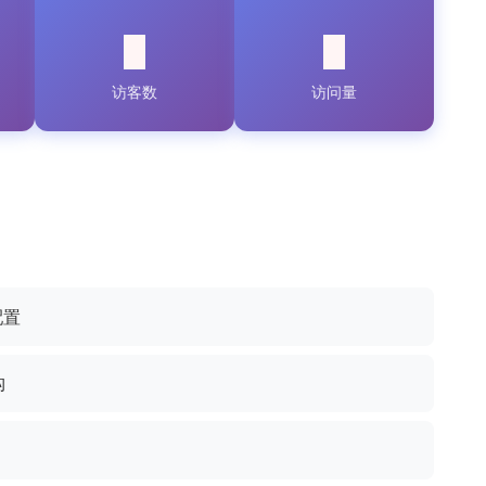
访客数
访问量
配置
构