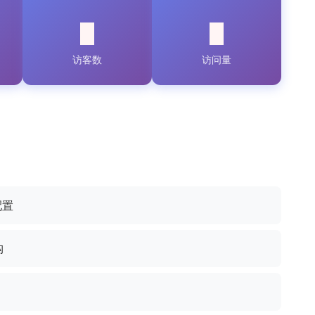
访客数
访问量
配置
构