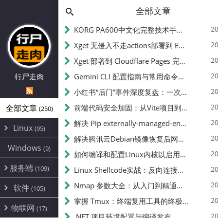
全部文章
20
KORG PA600中文化完整技术手册 - 从逆向到实现的全流程指南
20
Xget 无侵入不走actions部署到 EdgeOne Pages 指南
20
Xget 部署到 Cloudflare Pages 完整指南 - 无需修改源码的构建配置
20
行尸走肉
Gemini CLI 配置指南与常用命令中文翻译 | API Key、MCP、代理设置
20
小红书“后门”事件深度复盘：一次沉默危机下的品牌、技术与流程三重考验
20
全部文章
前端代码安全加固：从Vite项目到纯静态页面的深度混淆技术备忘
(250)
20
解决 Pip externally-managed-environment 错误：临时与永久绕过方案
Linux
(95)
20
解决腾讯云Debian镜像恢复后网络不通问题
Alpine
(2)
Windows
(9)
20
如何编译和配置Linux内核以启用BBR2 | 内核编译教程
CentOS
(17)
服务端
(109)
Debian
20
Linux Shellcode实战：反向连接、持久化、免杀技术详解（MSF,Cobalt Strike）- 从原理到C加载器实现
(24)
Kali
(4)
环境配置
20
(60)
Nmap 参数大全：从入门到精通，掌握网络扫描的核心技巧
软件
(105)
ProxmoxVE
DD重装
(14)
加速优化
(3)
(34)
20
掌握 Tmux：终端复用工具的终极指南
安全
(12)
物联网
Ubuntu
(17)
(7)
面板
(12)
20
办公
.NET 项目环境配置与编译发布
(4)