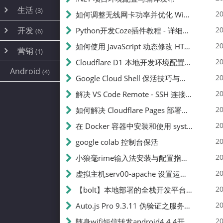
内网穿透
(10)
路由器
(1)
生活
(3)
图片
(2)
20
如何调整无线网卡功率并优化 Wifite 的功率设置
容器
(15)
随身wifi
(1)
网络
(38)
线报
(2)
开发
游戏
20
Python开发Coze插件教程 - 详细步骤与注意事项
(7)
(6)
mobile
(14)
文件
(9)
sim卡
(1)
饥荒
云服务商
(7)
刷机
(4)
(6)
20
如何使用 JavaScript 动态修改 HTML 中的权限文本 | 前端开发教程
编译
(2)
系统
营销
(35)
(1)
WEB源码
magisk
(6)
(1)
JavaScript
(2)
20
Cloudflare D1 本地开发环境配置指南 | CF Pages Local Development Guide
AI
(10)
公关
建站
(1)
(5)
Android
(4)
python
(2)
20
Google Cloud Shell 保活技巧与配额时间查看方法
SEO
(1)
20
解决 VS Code Remote - SSH 连接失败问题：从权限问题到成功启动
20
如何解决 Cloudflare Pages 部署中的 API Token 权限问题
20
在 Docker 容器中安装和使用 systemctl 的完整指南
20
google colab 控制台保活
20
小狼毫rime输入法安装与配置指南：从基础到高级自定义
20
虚拟主机serv00-apache 设置运行目录
20
【bolt】本地部署的全栈开发平台，支持本地及众多API，本地一键生成应用，部署教程
20
Auto.js Pro 9.3.11 伪验证之服务器接口 Nginx 版
20
随身wifi短信转发android4.4.4开机开启wifi关闭热点