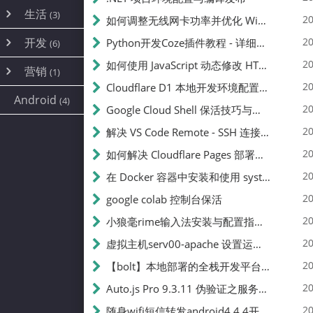
内网穿透
(10)
路由器
(1)
生活
(3)
图片
(2)
20
如何调整无线网卡功率并优化 Wifite 的功率设置
容器
(15)
随身wifi
(1)
网络
(38)
线报
(2)
开发
游戏
20
Python开发Coze插件教程 - 详细步骤与注意事项
(7)
(6)
mobile
(14)
文件
(9)
sim卡
(1)
饥荒
云服务商
(7)
刷机
(4)
(6)
20
如何使用 JavaScript 动态修改 HTML 中的权限文本 | 前端开发教程
编译
(2)
系统
营销
(35)
(1)
WEB源码
magisk
(6)
(1)
JavaScript
(2)
20
Cloudflare D1 本地开发环境配置指南 | CF Pages Local Development Guide
AI
(10)
公关
建站
(1)
(5)
Android
(4)
python
(2)
20
Google Cloud Shell 保活技巧与配额时间查看方法
SEO
(1)
20
解决 VS Code Remote - SSH 连接失败问题：从权限问题到成功启动
20
如何解决 Cloudflare Pages 部署中的 API Token 权限问题
20
在 Docker 容器中安装和使用 systemctl 的完整指南
20
google colab 控制台保活
20
小狼毫rime输入法安装与配置指南：从基础到高级自定义
20
虚拟主机serv00-apache 设置运行目录
20
【bolt】本地部署的全栈开发平台，支持本地及众多API，本地一键生成应用，部署教程
20
Auto.js Pro 9.3.11 伪验证之服务器接口 Nginx 版
20
随身wifi短信转发android4.4.4开机开启wifi关闭热点