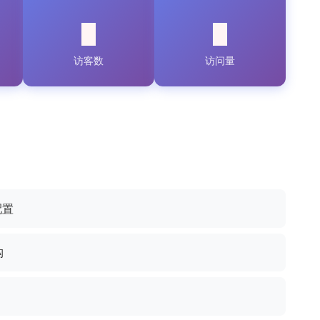
访客数
访问量
配置
构