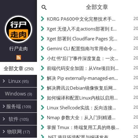
全部文章
20
KORG PA600中文化完整技术手册 - 从逆向到实现的全流程指南
20
Xget 无侵入不走actions部署到 EdgeOne Pages 指南
20
Xget 部署到 Cloudflare Pages 完整指南 - 无需修改源码的构建配置
20
行尸走肉
Gemini CLI 配置指南与常用命令中文翻译 | API Key、MCP、代理设置
20
小红书“后门”事件深度复盘：一次沉默危机下的品牌、技术与流程三重考验
20
全部文章
前端代码安全加固：从Vite项目到纯静态页面的深度混淆技术备忘
(250)
20
解决 Pip externally-managed-environment 错误：临时与永久绕过方案
Linux
(95)
20
解决腾讯云Debian镜像恢复后网络不通问题
Alpine
(2)
Windows
(9)
20
如何编译和配置Linux内核以启用BBR2 | 内核编译教程
CentOS
(17)
服务端
(109)
Debian
20
Linux Shellcode实战：反向连接、持久化、免杀技术详解（MSF,Cobalt Strike）- 从原理到C加载器实现
(24)
Kali
(4)
环境配置
20
(60)
Nmap 参数大全：从入门到精通，掌握网络扫描的核心技巧
软件
(105)
ProxmoxVE
DD重装
(14)
加速优化
(3)
(34)
20
掌握 Tmux：终端复用工具的终极指南
安全
(12)
物联网
Ubuntu
(17)
(7)
面板
(12)
20
办公
.NET 项目环境配置与编译发布
(4)