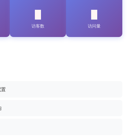
访客数
访问量
配置
构