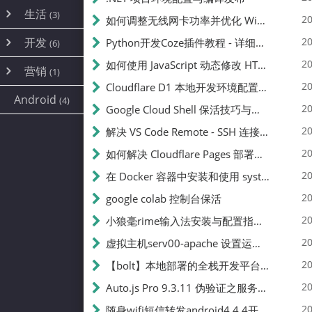
内网穿透
(10)
路由器
(1)
生活
(3)
图片
(2)
20
如何调整无线网卡功率并优化 Wifite 的功率设置
容器
(15)
随身wifi
(1)
网络
(38)
线报
(2)
开发
游戏
20
Python开发Coze插件教程 - 详细步骤与注意事项
(7)
(6)
mobile
(14)
文件
(9)
sim卡
(1)
饥荒
云服务商
(7)
刷机
(4)
(6)
20
如何使用 JavaScript 动态修改 HTML 中的权限文本 | 前端开发教程
编译
(2)
系统
营销
(35)
(1)
WEB源码
magisk
(6)
(1)
JavaScript
(2)
20
Cloudflare D1 本地开发环境配置指南 | CF Pages Local Development Guide
AI
(10)
公关
建站
(1)
(5)
Android
(4)
python
(2)
20
Google Cloud Shell 保活技巧与配额时间查看方法
SEO
(1)
20
解决 VS Code Remote - SSH 连接失败问题：从权限问题到成功启动
20
如何解决 Cloudflare Pages 部署中的 API Token 权限问题
20
在 Docker 容器中安装和使用 systemctl 的完整指南
20
google colab 控制台保活
20
小狼毫rime输入法安装与配置指南：从基础到高级自定义
20
虚拟主机serv00-apache 设置运行目录
20
【bolt】本地部署的全栈开发平台，支持本地及众多API，本地一键生成应用，部署教程
20
Auto.js Pro 9.3.11 伪验证之服务器接口 Nginx 版
20
随身wifi短信转发android4.4.4开机开启wifi关闭热点