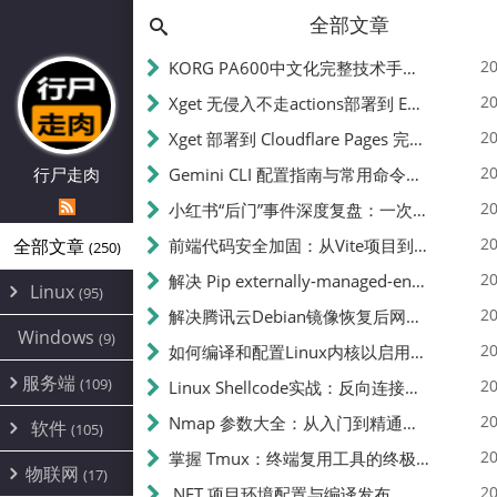
全部文章
20
KORG PA600中文化完整技术手册 - 从逆向到实现的全流程指南
20
Xget 无侵入不走actions部署到 EdgeOne Pages 指南
20
Xget 部署到 Cloudflare Pages 完整指南 - 无需修改源码的构建配置
20
行尸走肉
Gemini CLI 配置指南与常用命令中文翻译 | API Key、MCP、代理设置
20
小红书“后门”事件深度复盘：一次沉默危机下的品牌、技术与流程三重考验
20
全部文章
前端代码安全加固：从Vite项目到纯静态页面的深度混淆技术备忘
(250)
20
解决 Pip externally-managed-environment 错误：临时与永久绕过方案
Linux
(95)
20
解决腾讯云Debian镜像恢复后网络不通问题
Alpine
(2)
Windows
(9)
20
如何编译和配置Linux内核以启用BBR2 | 内核编译教程
CentOS
(17)
服务端
(109)
Debian
20
Linux Shellcode实战：反向连接、持久化、免杀技术详解（MSF,Cobalt Strike）- 从原理到C加载器实现
(24)
Kali
(4)
环境配置
20
(60)
Nmap 参数大全：从入门到精通，掌握网络扫描的核心技巧
软件
(105)
ProxmoxVE
DD重装
(14)
加速优化
(3)
(34)
20
掌握 Tmux：终端复用工具的终极指南
安全
(12)
物联网
Ubuntu
(17)
(7)
面板
(12)
20
办公
.NET 项目环境配置与编译发布
(4)