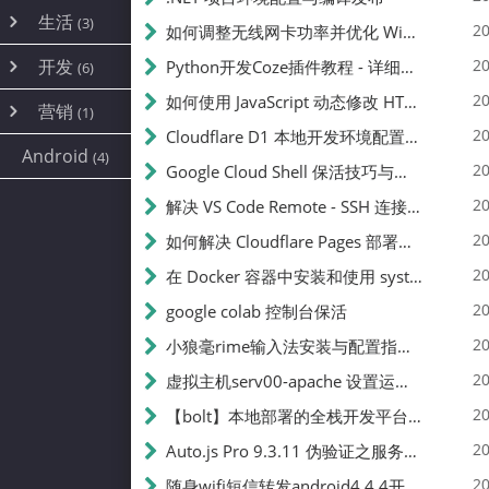
内网穿透
(10)
路由器
(1)
生活
(3)
图片
(2)
20
如何调整无线网卡功率并优化 Wifite 的功率设置
容器
(15)
随身wifi
(1)
网络
(38)
线报
(2)
开发
游戏
20
Python开发Coze插件教程 - 详细步骤与注意事项
(7)
(6)
mobile
(14)
文件
(9)
sim卡
(1)
饥荒
云服务商
(7)
刷机
(4)
(6)
20
如何使用 JavaScript 动态修改 HTML 中的权限文本 | 前端开发教程
编译
(2)
系统
营销
(35)
(1)
WEB源码
magisk
(6)
(1)
JavaScript
(2)
20
Cloudflare D1 本地开发环境配置指南 | CF Pages Local Development Guide
AI
(10)
公关
建站
(1)
(5)
Android
(4)
python
(2)
20
Google Cloud Shell 保活技巧与配额时间查看方法
SEO
(1)
20
解决 VS Code Remote - SSH 连接失败问题：从权限问题到成功启动
20
如何解决 Cloudflare Pages 部署中的 API Token 权限问题
20
在 Docker 容器中安装和使用 systemctl 的完整指南
20
google colab 控制台保活
20
小狼毫rime输入法安装与配置指南：从基础到高级自定义
20
虚拟主机serv00-apache 设置运行目录
20
【bolt】本地部署的全栈开发平台，支持本地及众多API，本地一键生成应用，部署教程
20
Auto.js Pro 9.3.11 伪验证之服务器接口 Nginx 版
20
随身wifi短信转发android4.4.4开机开启wifi关闭热点