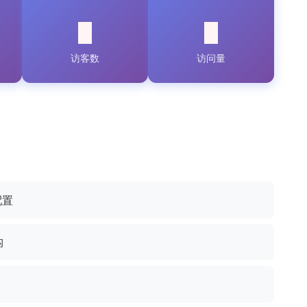
访客数
访问量
配置
构