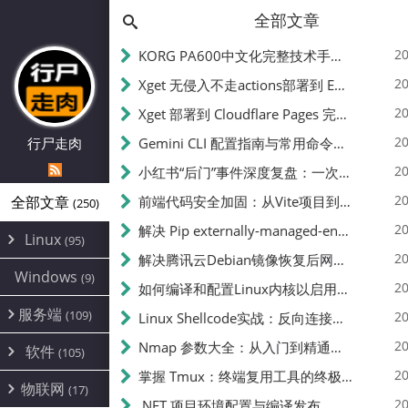
全部文章
20
KORG PA600中文化完整技术手册 - 从逆向到实现的全流程指南
20
Xget 无侵入不走actions部署到 EdgeOne Pages 指南
20
Xget 部署到 Cloudflare Pages 完整指南 - 无需修改源码的构建配置
20
行尸走肉
Gemini CLI 配置指南与常用命令中文翻译 | API Key、MCP、代理设置
20
小红书“后门”事件深度复盘：一次沉默危机下的品牌、技术与流程三重考验
20
全部文章
前端代码安全加固：从Vite项目到纯静态页面的深度混淆技术备忘
(250)
20
解决 Pip externally-managed-environment 错误：临时与永久绕过方案
Linux
(95)
20
解决腾讯云Debian镜像恢复后网络不通问题
Alpine
(2)
Windows
(9)
20
如何编译和配置Linux内核以启用BBR2 | 内核编译教程
CentOS
(17)
服务端
(109)
Debian
20
Linux Shellcode实战：反向连接、持久化、免杀技术详解（MSF,Cobalt Strike）- 从原理到C加载器实现
(24)
Kali
(4)
环境配置
20
(60)
Nmap 参数大全：从入门到精通，掌握网络扫描的核心技巧
软件
(105)
ProxmoxVE
DD重装
(14)
加速优化
(3)
(34)
20
掌握 Tmux：终端复用工具的终极指南
安全
(12)
物联网
Ubuntu
(17)
(7)
面板
(12)
20
办公
.NET 项目环境配置与编译发布
(4)