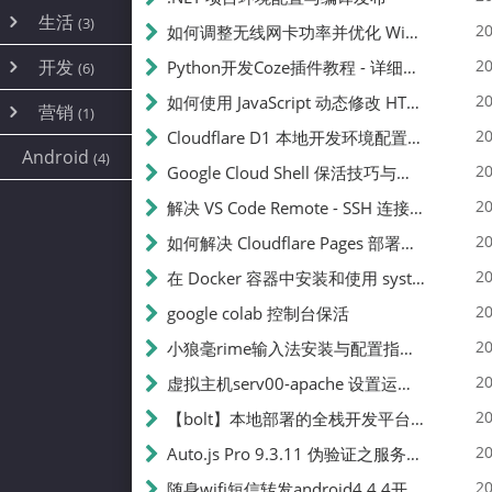
内网穿透
(10)
路由器
(1)
生活
(3)
图片
(2)
20
如何调整无线网卡功率并优化 Wifite 的功率设置
容器
(15)
随身wifi
(1)
网络
📝
(38)
线报
(2)
开发
游戏
20
Python开发Coze插件教程 - 详细步骤与注意事项
(7)
(6)
mobile
(14)
文件
(9)
sim卡
(1)
饥荒
云服务商
(7)
刷机
(4)
(6)
20
如何使用 JavaScript 动态修改 HTML 中的权限文本 | 前端开发教程
编译
(2)
系统
营销
(35)
(1)
WEB源码
magisk
(6)
(1)
250
JavaScript
(2)
20
Cloudflare D1 本地开发环境配置指南 | CF Pages Local Development Guide
AI
(10)
公关
建站
(1)
(5)
Android
(4)
python
(2)
20
Google Cloud Shell 保活技巧与配额时间查看方法
SEO
篇文章
(1)
20
解决 VS Code Remote - SSH 连接失败问题：从权限问题到成功启动
20
如何解决 Cloudflare Pages 部署中的 API Token 权限问题
✍️
20
在 Docker 容器中安装和使用 systemctl 的完整指南
20
google colab 控制台保活
231k
20
小狼毫rime输入法安装与配置指南：从基础到高级自定义
20
虚拟主机serv00-apache 设置运行目录
总字数
20
【bolt】本地部署的全栈开发平台，支持本地及众多API，本地一键生成应用，部署教程
20
Auto.js Pro 9.3.11 伪验证之服务器接口 Nginx 版
👥
20
随身wifi短信转发android4.4.4开机开启wifi关闭热点