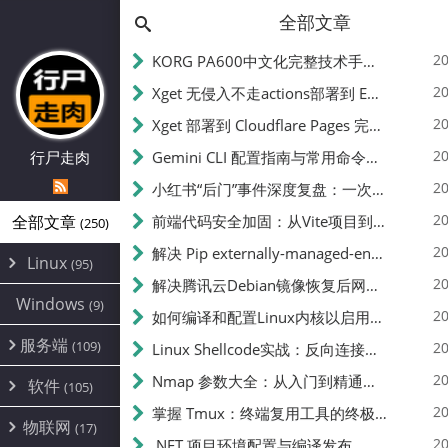
全部文章
20
KORG PA600中文化完整技术手册 - 从逆向到实现的全流程指南
20
Xget 无侵入不走actions部署到 EdgeOne Pages 指南
20
Xget 部署到 Cloudflare Pages 完整指南 - 无需修改源码的构建配置
20
行尸走肉
Gemini CLI 配置指南与常用命令中文翻译 | API Key、MCP、代理设置
20
小红书“后门”事件深度复盘：一次沉默危机下的品牌、技术与流程三重考验
20
全部文章
前端代码安全加固：从Vite项目到纯静态页面的深度混淆技术备忘
(250)
20
解决 Pip externally-managed-environment 错误：临时与永久绕过方案
Linux
(95)
20
解决腾讯云Debian镜像恢复后网络不通问题
Alpine
(2)
Windows
(9)
20
如何编译和配置Linux内核以启用BBR2 | 内核编译教程
CentOS
(17)
服务端
(109)
Debian
20
Linux Shellcode实战：反向连接、持久化、免杀技术详解（MSF,Cobalt Strike）- 从原理到C加载器实现
(24)
Kali
(4)
环境配置
20
(60)
Nmap 参数大全：从入门到精通，掌握网络扫描的核心技巧
软件
(105)
ProxmoxVE
DD重装
(14)
加速优化
(3)
(34)
20
掌握 Tmux：终端复用工具的终极指南
安全
(12)
物联网
Ubuntu
(17)
(7)
面板
(12)
20
办公
.NET 项目环境配置与编译发布
(4)