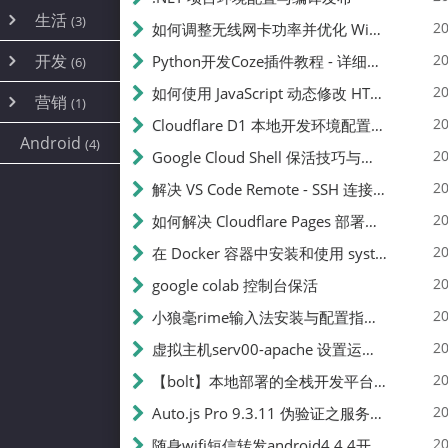
内网穿透
(10)
路由器
(1)
生活
(3)
图片
(2)
20
如何调整无线网卡功率并优化 Wifite 的功率设置
容器
(15)
随身wifi
(1)
网络
(38)
线报
(2)
开发
游戏
20
Python开发Coze插件教程 - 详细步骤与注意事项
(7)
(6)
mobile
(14)
文件
(9)
sim卡
(1)
饥荒
云服务商
(7)
刷机
(4)
(6)
20
如何使用 JavaScript 动态修改 HTML 中的权限文本 | 前端开发教程
编译
(2)
系统
营销
(35)
(1)
WEB源码
magisk
(6)
(1)
JavaScript
(2)
20
Cloudflare D1 本地开发环境配置指南 | CF Pages Local Development Guide
AI
(10)
公关
建站
(1)
(5)
Android
(4)
python
(2)
20
Google Cloud Shell 保活技巧与配额时间查看方法
SEO
(1)
20
解决 VS Code Remote - SSH 连接失败问题：从权限问题到成功启动
20
如何解决 Cloudflare Pages 部署中的 API Token 权限问题
20
在 Docker 容器中安装和使用 systemctl 的完整指南
20
google colab 控制台保活
20
小狼毫rime输入法安装与配置指南：从基础到高级自定义
20
虚拟主机serv00-apache 设置运行目录
20
【bolt】本地部署的全栈开发平台，支持本地及众多API，本地一键生成应用，部署教程
20
Auto.js Pro 9.3.11 伪验证之服务器接口 Nginx 版
20
随身wifi短信转发android4.4.4开机开启wifi关闭热点