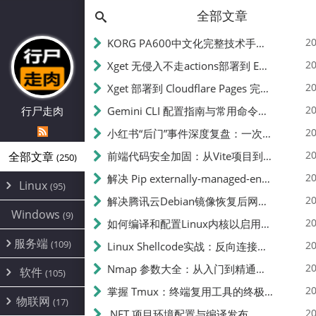
全部文章
20
KORG PA600中文化完整技术手册 - 从逆向到实现的全流程指南
20
Xget 无侵入不走actions部署到 EdgeOne Pages 指南
20
Xget 部署到 Cloudflare Pages 完整指南 - 无需修改源码的构建配置
20
行尸走肉
Gemini CLI 配置指南与常用命令中文翻译 | API Key、MCP、代理设置
20
小红书“后门”事件深度复盘：一次沉默危机下的品牌、技术与流程三重考验
20
全部文章
前端代码安全加固：从Vite项目到纯静态页面的深度混淆技术备忘
(250)
20
解决 Pip externally-managed-environment 错误：临时与永久绕过方案
Linux
(95)
20
解决腾讯云Debian镜像恢复后网络不通问题
Alpine
(2)
Windows
(9)
20
如何编译和配置Linux内核以启用BBR2 | 内核编译教程
CentOS
(17)
服务端
(109)
Debian
20
Linux Shellcode实战：反向连接、持久化、免杀技术详解（MSF,Cobalt Strike）- 从原理到C加载器实现
(24)
Kali
(4)
环境配置
20
(60)
Nmap 参数大全：从入门到精通，掌握网络扫描的核心技巧
软件
(105)
ProxmoxVE
DD重装
(14)
加速优化
(3)
(34)
20
掌握 Tmux：终端复用工具的终极指南
安全
(12)
物联网
Ubuntu
(17)
(7)
面板
(12)
20
办公
.NET 项目环境配置与编译发布
(4)