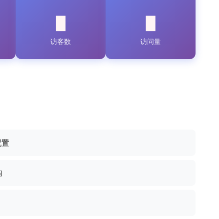
访客数
访问量
配置
构