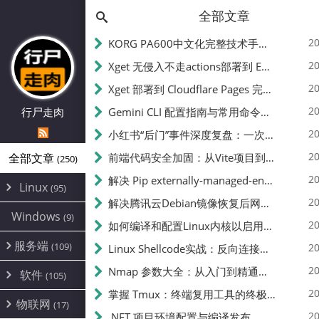
全部文章
20
KORG PA600中文化完整技术手册 - 从逆向到实现的全流程指南
20
Xget 无侵入不走actions部署到 EdgeOne Pages 指南
20
Xget 部署到 Cloudflare Pages 完整指南 - 无需修改源码的构建配置
20
行尸走肉
Gemini CLI 配置指南与常用命令中文翻译 | API Key、MCP、代理设置
20
小红书“后门”事件深度复盘：一次沉默危机下的品牌、技术与流程三重考验
20
全部文章
前端代码安全加固：从Vite项目到纯静态页面的深度混淆技术备忘
(250)
20
解决 Pip externally-managed-environment 错误：临时与永久绕过方案
Linux
(95)
20
解决腾讯云Debian镜像恢复后网络不通问题
Alpine
(2)
Windows
(9)
20
如何编译和配置Linux内核以启用BBR2 | 内核编译教程
CentOS
(17)
服务端
(109)
Debian
20
Linux Shellcode实战：反向连接、持久化、免杀技术详解（MSF,Cobalt Strike）- 从原理到C加载器实现
(24)
Kali
(4)
环境配置
20
(60)
Nmap 参数大全：从入门到精通，掌握网络扫描的核心技巧
软件
(105)
ProxmoxVE
DD重装
(14)
加速优化
(3)
(34)
20
掌握 Tmux：终端复用工具的终极指南
安全
(12)
物联网
Ubuntu
(17)
(7)
面板
(12)
20
办公
.NET 项目环境配置与编译发布
(4)