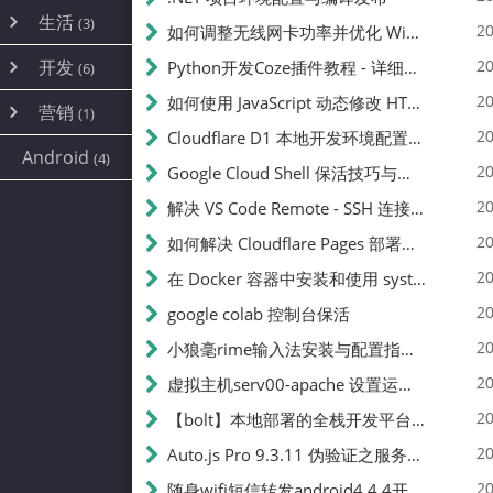
内网穿透
(10)
路由器
(1)
生活
(3)
图片
(2)
20
如何调整无线网卡功率并优化 Wifite 的功率设置
容器
(15)
随身wifi
(1)
网络
📝
(38)
线报
(2)
开发
游戏
20
Python开发Coze插件教程 - 详细步骤与注意事项
(7)
(6)
mobile
(14)
文件
(9)
sim卡
(1)
饥荒
云服务商
(7)
刷机
(4)
(6)
20
如何使用 JavaScript 动态修改 HTML 中的权限文本 | 前端开发教程
编译
(2)
系统
营销
(35)
(1)
WEB源码
magisk
(6)
(1)
250
JavaScript
(2)
20
Cloudflare D1 本地开发环境配置指南 | CF Pages Local Development Guide
AI
(10)
公关
建站
(1)
(5)
Android
(4)
python
(2)
20
Google Cloud Shell 保活技巧与配额时间查看方法
SEO
篇文章
(1)
20
解决 VS Code Remote - SSH 连接失败问题：从权限问题到成功启动
20
如何解决 Cloudflare Pages 部署中的 API Token 权限问题
✍️
20
在 Docker 容器中安装和使用 systemctl 的完整指南
20
google colab 控制台保活
231k
20
小狼毫rime输入法安装与配置指南：从基础到高级自定义
20
虚拟主机serv00-apache 设置运行目录
总字数
20
【bolt】本地部署的全栈开发平台，支持本地及众多API，本地一键生成应用，部署教程
20
Auto.js Pro 9.3.11 伪验证之服务器接口 Nginx 版
👥
20
随身wifi短信转发android4.4.4开机开启wifi关闭热点