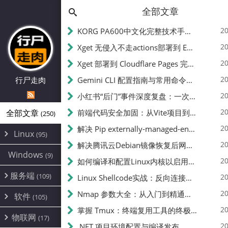
全部文章
20
KORG PA600中文化完整技术手册 - 从逆向到实现的全流程指南
20
Xget 无侵入不走actions部署到 EdgeOne Pages 指南
20
Xget 部署到 Cloudflare Pages 完整指南 - 无需修改源码的构建配置
20
行尸走肉
Gemini CLI 配置指南与常用命令中文翻译 | API Key、MCP、代理设置
20
小红书“后门”事件深度复盘：一次沉默危机下的品牌、技术与流程三重考验
20
全部文章
前端代码安全加固：从Vite项目到纯静态页面的深度混淆技术备忘
(250)
20
解决 Pip externally-managed-environment 错误：临时与永久绕过方案
Linux
(95)
20
解决腾讯云Debian镜像恢复后网络不通问题
Alpine
(2)
Windows
(9)
20
如何编译和配置Linux内核以启用BBR2 | 内核编译教程
CentOS
(17)
服务端
(109)
Debian
20
Linux Shellcode实战：反向连接、持久化、免杀技术详解（MSF,Cobalt Strike）- 从原理到C加载器实现
(24)
Kali
(4)
环境配置
20
(60)
Nmap 参数大全：从入门到精通，掌握网络扫描的核心技巧
软件
(105)
ProxmoxVE
DD重装
(14)
加速优化
(3)
(34)
20
掌握 Tmux：终端复用工具的终极指南
安全
(12)
物联网
Ubuntu
(17)
(7)
面板
(12)
20
办公
.NET 项目环境配置与编译发布
(4)