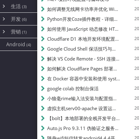
内网穿透
(10)
路由器
(1)
生活
(3)
图片
(2)
20
如何调整无线网卡功率并优化 Wifite 的功率设置
容器
(15)
随身wifi
(1)
网络
📝
(38)
线报
(2)
开发
游戏
20
Python开发Coze插件教程 - 详细步骤与注意事项
(7)
(6)
mobile
(14)
文件
(9)
sim卡
(1)
饥荒
云服务商
(7)
刷机
(4)
(6)
20
如何使用 JavaScript 动态修改 HTML 中的权限文本 | 前端开发教程
编译
(2)
系统
营销
(35)
(1)
WEB源码
magisk
(6)
(1)
250
JavaScript
(2)
20
Cloudflare D1 本地开发环境配置指南 | CF Pages Local Development Guide
AI
(10)
公关
建站
(1)
(5)
Android
(4)
python
(2)
20
Google Cloud Shell 保活技巧与配额时间查看方法
SEO
篇文章
(1)
20
解决 VS Code Remote - SSH 连接失败问题：从权限问题到成功启动
20
如何解决 Cloudflare Pages 部署中的 API Token 权限问题
✍️
20
在 Docker 容器中安装和使用 systemctl 的完整指南
20
google colab 控制台保活
231k
20
小狼毫rime输入法安装与配置指南：从基础到高级自定义
20
虚拟主机serv00-apache 设置运行目录
总字数
20
【bolt】本地部署的全栈开发平台，支持本地及众多API，本地一键生成应用，部署教程
20
Auto.js Pro 9.3.11 伪验证之服务器接口 Nginx 版
👥
20
随身wifi短信转发android4.4.4开机开启wifi关闭热点