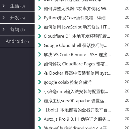
内网穿透
(10)
路由器
(1)
生活
(3)
图片
(2)
20
如何调整无线网卡功率并优化 Wifite 的功率设置
容器
(15)
随身wifi
(1)
网络
📝
(38)
线报
(2)
开发
游戏
20
Python开发Coze插件教程 - 详细步骤与注意事项
(7)
(6)
mobile
(14)
文件
(9)
sim卡
(1)
饥荒
云服务商
(7)
刷机
(4)
(6)
20
如何使用 JavaScript 动态修改 HTML 中的权限文本 | 前端开发教程
编译
(2)
系统
营销
(35)
(1)
WEB源码
magisk
(6)
(1)
250
JavaScript
(2)
20
Cloudflare D1 本地开发环境配置指南 | CF Pages Local Development Guide
AI
(10)
公关
建站
(1)
(5)
Android
(4)
python
(2)
20
Google Cloud Shell 保活技巧与配额时间查看方法
SEO
篇文章
(1)
20
解决 VS Code Remote - SSH 连接失败问题：从权限问题到成功启动
20
如何解决 Cloudflare Pages 部署中的 API Token 权限问题
✍️
20
在 Docker 容器中安装和使用 systemctl 的完整指南
20
google colab 控制台保活
231k
20
小狼毫rime输入法安装与配置指南：从基础到高级自定义
20
虚拟主机serv00-apache 设置运行目录
总字数
20
【bolt】本地部署的全栈开发平台，支持本地及众多API，本地一键生成应用，部署教程
20
Auto.js Pro 9.3.11 伪验证之服务器接口 Nginx 版
👥
20
随身wifi短信转发android4.4.4开机开启wifi关闭热点