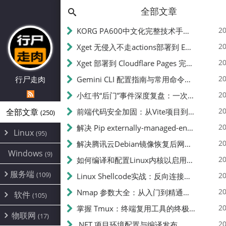
全部文章
20
KORG PA600中文化完整技术手册 - 从逆向到实现的全流程指南
20
Xget 无侵入不走actions部署到 EdgeOne Pages 指南
20
Xget 部署到 Cloudflare Pages 完整指南 - 无需修改源码的构建配置
20
行尸走肉
Gemini CLI 配置指南与常用命令中文翻译 | API Key、MCP、代理设置
20
小红书“后门”事件深度复盘：一次沉默危机下的品牌、技术与流程三重考验
20
全部文章
前端代码安全加固：从Vite项目到纯静态页面的深度混淆技术备忘
(250)
20
解决 Pip externally-managed-environment 错误：临时与永久绕过方案
Linux
(95)
20
解决腾讯云Debian镜像恢复后网络不通问题
Alpine
(2)
Windows
(9)
20
如何编译和配置Linux内核以启用BBR2 | 内核编译教程
CentOS
(17)
服务端
(109)
Debian
20
Linux Shellcode实战：反向连接、持久化、免杀技术详解（MSF,Cobalt Strike）- 从原理到C加载器实现
(24)
Kali
(4)
环境配置
20
(60)
Nmap 参数大全：从入门到精通，掌握网络扫描的核心技巧
软件
(105)
ProxmoxVE
DD重装
(14)
加速优化
(3)
(34)
20
掌握 Tmux：终端复用工具的终极指南
安全
(12)
物联网
Ubuntu
(17)
(7)
面板
(12)
20
办公
.NET 项目环境配置与编译发布
(4)