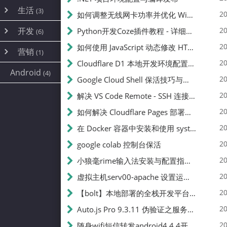
内网穿透
(10)
路由器
(1)
生活
(3)
图片
(2)
20
如何调整无线网卡功率并优化 Wifite 的功率设置
容器
(15)
随身wifi
(1)
网络
📝
(38)
线报
(2)
开发
游戏
20
Python开发Coze插件教程 - 详细步骤与注意事项
(7)
(6)
mobile
(14)
文件
(9)
sim卡
(1)
饥荒
云服务商
(7)
刷机
(4)
(6)
20
如何使用 JavaScript 动态修改 HTML 中的权限文本 | 前端开发教程
编译
(2)
系统
营销
(35)
(1)
WEB源码
magisk
(6)
(1)
250
JavaScript
(2)
20
Cloudflare D1 本地开发环境配置指南 | CF Pages Local Development Guide
AI
(10)
公关
建站
(1)
(5)
Android
(4)
python
(2)
20
Google Cloud Shell 保活技巧与配额时间查看方法
SEO
篇文章
(1)
20
解决 VS Code Remote - SSH 连接失败问题：从权限问题到成功启动
20
如何解决 Cloudflare Pages 部署中的 API Token 权限问题
✍️
20
在 Docker 容器中安装和使用 systemctl 的完整指南
20
google colab 控制台保活
231k
20
小狼毫rime输入法安装与配置指南：从基础到高级自定义
20
虚拟主机serv00-apache 设置运行目录
总字数
20
【bolt】本地部署的全栈开发平台，支持本地及众多API，本地一键生成应用，部署教程
20
Auto.js Pro 9.3.11 伪验证之服务器接口 Nginx 版
👥
20
随身wifi短信转发android4.4.4开机开启wifi关闭热点