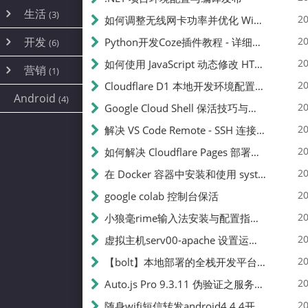
内网穿透
(10)
路由器
(1)
生活
(3)
图片
(2)
20
如何调整无线网卡功率并优化 Wifite 的功率设置
容器
(15)
随身wifi
(1)
网络
📝
(38)
线报
(2)
开发
游戏
20
Python开发Coze插件教程 - 详细步骤与注意事项
(7)
(6)
mobile
(14)
文件
(9)
sim卡
(1)
饥荒
云服务商
(7)
刷机
(4)
(6)
20
如何使用 JavaScript 动态修改 HTML 中的权限文本 | 前端开发教程
编译
(2)
系统
营销
(35)
(1)
WEB源码
magisk
(6)
(1)
250
JavaScript
(2)
20
Cloudflare D1 本地开发环境配置指南 | CF Pages Local Development Guide
AI
(10)
公关
建站
(1)
(5)
Android
(4)
python
(2)
20
Google Cloud Shell 保活技巧与配额时间查看方法
SEO
篇文章
(1)
20
解决 VS Code Remote - SSH 连接失败问题：从权限问题到成功启动
20
如何解决 Cloudflare Pages 部署中的 API Token 权限问题
✍️
20
在 Docker 容器中安装和使用 systemctl 的完整指南
20
google colab 控制台保活
231k
20
小狼毫rime输入法安装与配置指南：从基础到高级自定义
20
虚拟主机serv00-apache 设置运行目录
总字数
20
【bolt】本地部署的全栈开发平台，支持本地及众多API，本地一键生成应用，部署教程
20
Auto.js Pro 9.3.11 伪验证之服务器接口 Nginx 版
👥
20
随身wifi短信转发android4.4.4开机开启wifi关闭热点