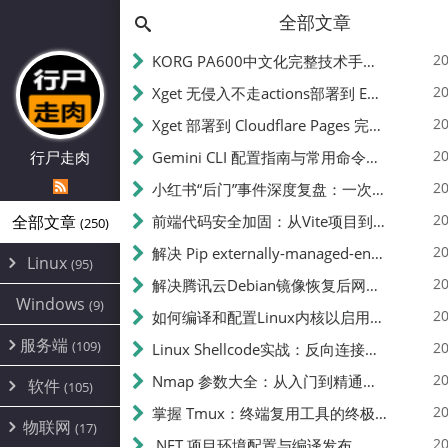
全部文章
20
KORG PA600中文化完整技术手册 - 从逆向到实现的全流程指南
20
Xget 无侵入不走actions部署到 EdgeOne Pages 指南
20
Xget 部署到 Cloudflare Pages 完整指南 - 无需修改源码的构建配置
20
行尸走肉
Gemini CLI 配置指南与常用命令中文翻译 | API Key、MCP、代理设置
20
小红书“后门”事件深度复盘：一次沉默危机下的品牌、技术与流程三重考验
20
全部文章
前端代码安全加固：从Vite项目到纯静态页面的深度混淆技术备忘
(250)
20
解决 Pip externally-managed-environment 错误：临时与永久绕过方案
Linux
(95)
20
解决腾讯云Debian镜像恢复后网络不通问题
Alpine
(2)
Windows
(9)
20
如何编译和配置Linux内核以启用BBR2 | 内核编译教程
CentOS
(17)
服务端
(109)
Debian
20
Linux Shellcode实战：反向连接、持久化、免杀技术详解（MSF,Cobalt Strike）- 从原理到C加载器实现
(24)
Kali
(4)
环境配置
20
(60)
Nmap 参数大全：从入门到精通，掌握网络扫描的核心技巧
软件
(105)
ProxmoxVE
DD重装
(14)
加速优化
(3)
(34)
20
掌握 Tmux：终端复用工具的终极指南
安全
(12)
物联网
Ubuntu
(17)
(7)
面板
(12)
20
办公
.NET 项目环境配置与编译发布
(4)