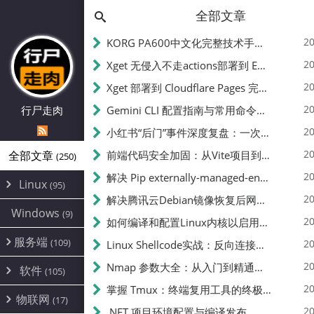
全部文章
20
KORG PA600中文化完整技术手册 - 从逆向到实现的全流程指南
20
Xget 无侵入不走actions部署到 EdgeOne Pages 指南
20
Xget 部署到 Cloudflare Pages 完整指南 - 无需修改源码的构建配置
20
行尸走肉
Gemini CLI 配置指南与常用命令中文翻译 | API Key、MCP、代理设置
20
小红书“后门”事件深度复盘：一次沉默危机下的品牌、技术与流程三重考验
20
全部文章
前端代码安全加固：从Vite项目到纯静态页面的深度混淆技术备忘
(250)
20
解决 Pip externally-managed-environment 错误：临时与永久绕过方案
Linux
(95)
20
解决腾讯云Debian镜像恢复后网络不通问题
Alpine
(2)
Windows
(9)
20
如何编译和配置Linux内核以启用BBR2 | 内核编译教程
CentOS
(17)
服务端
(109)
Debian
20
Linux Shellcode实战：反向连接、持久化、免杀技术详解（MSF,Cobalt Strike）- 从原理到C加载器实现
(24)
Kali
(4)
环境配置
20
(60)
Nmap 参数大全：从入门到精通，掌握网络扫描的核心技巧
软件
(105)
ProxmoxVE
DD重装
(14)
加速优化
(3)
(34)
20
掌握 Tmux：终端复用工具的终极指南
安全
(12)
物联网
Ubuntu
(17)
(7)
面板
(12)
20
办公
.NET 项目环境配置与编译发布
(4)