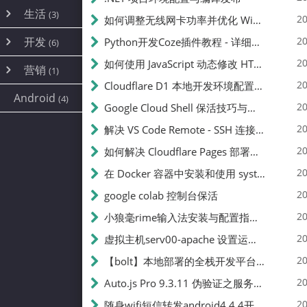
内网穿透
(10)
路由器
(1)
生活
(3)
图片
(2)
20
如何调整无线网卡功率并优化 Wifite 的功率设置
容器
(15)
随身wifi
(1)
网络
📝
(38)
线报
(2)
开发
游戏
20
Python开发Coze插件教程 - 详细步骤与注意事项
(7)
(6)
mobile
(14)
文件
(9)
sim卡
(1)
饥荒
云服务商
(7)
刷机
(4)
(6)
20
如何使用 JavaScript 动态修改 HTML 中的权限文本 | 前端开发教程
编译
(2)
系统
营销
(35)
(1)
WEB源码
magisk
(6)
(1)
250
JavaScript
(2)
20
Cloudflare D1 本地开发环境配置指南 | CF Pages Local Development Guide
AI
(10)
公关
建站
(1)
(5)
Android
(4)
python
(2)
20
Google Cloud Shell 保活技巧与配额时间查看方法
SEO
篇文章
(1)
20
解决 VS Code Remote - SSH 连接失败问题：从权限问题到成功启动
20
如何解决 Cloudflare Pages 部署中的 API Token 权限问题
✍️
20
在 Docker 容器中安装和使用 systemctl 的完整指南
20
google colab 控制台保活
231k
20
小狼毫rime输入法安装与配置指南：从基础到高级自定义
20
虚拟主机serv00-apache 设置运行目录
总字数
20
【bolt】本地部署的全栈开发平台，支持本地及众多API，本地一键生成应用，部署教程
20
Auto.js Pro 9.3.11 伪验证之服务器接口 Nginx 版
👥
20
随身wifi短信转发android4.4.4开机开启wifi关闭热点