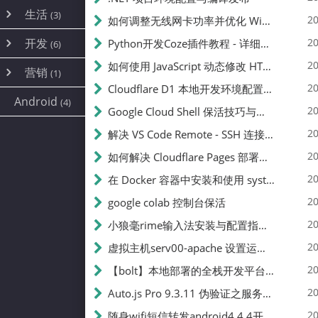
内网穿透
(10)
路由器
(1)
生活
(3)
图片
(2)
20
如何调整无线网卡功率并优化 Wifite 的功率设置
容器
(15)
随身wifi
(1)
网络
📝
(38)
线报
(2)
开发
游戏
20
Python开发Coze插件教程 - 详细步骤与注意事项
(7)
(6)
mobile
(14)
文件
(9)
sim卡
(1)
饥荒
云服务商
(7)
刷机
(4)
(6)
20
如何使用 JavaScript 动态修改 HTML 中的权限文本 | 前端开发教程
编译
(2)
系统
营销
(35)
(1)
WEB源码
magisk
(6)
(1)
250
JavaScript
(2)
20
Cloudflare D1 本地开发环境配置指南 | CF Pages Local Development Guide
AI
(10)
公关
建站
(1)
(5)
Android
(4)
python
(2)
20
Google Cloud Shell 保活技巧与配额时间查看方法
SEO
篇文章
(1)
20
解决 VS Code Remote - SSH 连接失败问题：从权限问题到成功启动
20
如何解决 Cloudflare Pages 部署中的 API Token 权限问题
✍️
20
在 Docker 容器中安装和使用 systemctl 的完整指南
20
google colab 控制台保活
231k
20
小狼毫rime输入法安装与配置指南：从基础到高级自定义
20
虚拟主机serv00-apache 设置运行目录
总字数
20
【bolt】本地部署的全栈开发平台，支持本地及众多API，本地一键生成应用，部署教程
20
Auto.js Pro 9.3.11 伪验证之服务器接口 Nginx 版
👥
20
随身wifi短信转发android4.4.4开机开启wifi关闭热点