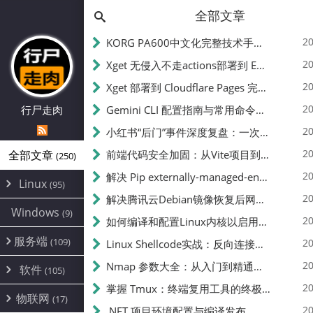
全部文章
20
KORG PA600中文化完整技术手册 - 从逆向到实现的全流程指南
20
Xget 无侵入不走actions部署到 EdgeOne Pages 指南
20
Xget 部署到 Cloudflare Pages 完整指南 - 无需修改源码的构建配置
20
行尸走肉
Gemini CLI 配置指南与常用命令中文翻译 | API Key、MCP、代理设置
20
小红书“后门”事件深度复盘：一次沉默危机下的品牌、技术与流程三重考验
20
全部文章
前端代码安全加固：从Vite项目到纯静态页面的深度混淆技术备忘
(250)
20
解决 Pip externally-managed-environment 错误：临时与永久绕过方案
Linux
(95)
20
解决腾讯云Debian镜像恢复后网络不通问题
Alpine
(2)
Windows
(9)
20
如何编译和配置Linux内核以启用BBR2 | 内核编译教程
CentOS
(17)
服务端
(109)
Debian
20
Linux Shellcode实战：反向连接、持久化、免杀技术详解（MSF,Cobalt Strike）- 从原理到C加载器实现
(24)
Kali
(4)
环境配置
20
(60)
Nmap 参数大全：从入门到精通，掌握网络扫描的核心技巧
软件
(105)
ProxmoxVE
DD重装
(14)
加速优化
(3)
(34)
20
掌握 Tmux：终端复用工具的终极指南
安全
(12)
物联网
Ubuntu
(17)
(7)
面板
(12)
20
办公
.NET 项目环境配置与编译发布
(4)