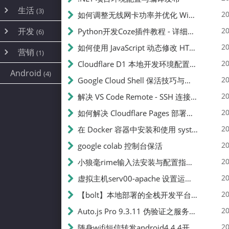
内网穿透
(10)
路由器
(1)
生活
(3)
图片
(2)
20
如何调整无线网卡功率并优化 Wifite 的功率设置
容器
(15)
随身wifi
(1)
网络
📝
(38)
线报
(2)
开发
游戏
20
Python开发Coze插件教程 - 详细步骤与注意事项
(7)
(6)
mobile
(14)
文件
(9)
sim卡
(1)
饥荒
云服务商
(7)
刷机
(4)
(6)
20
如何使用 JavaScript 动态修改 HTML 中的权限文本 | 前端开发教程
编译
(2)
系统
营销
(35)
(1)
WEB源码
magisk
(6)
(1)
250
JavaScript
(2)
20
Cloudflare D1 本地开发环境配置指南 | CF Pages Local Development Guide
AI
(10)
公关
建站
(1)
(5)
Android
(4)
python
(2)
20
Google Cloud Shell 保活技巧与配额时间查看方法
SEO
篇文章
(1)
20
解决 VS Code Remote - SSH 连接失败问题：从权限问题到成功启动
20
如何解决 Cloudflare Pages 部署中的 API Token 权限问题
✍️
20
在 Docker 容器中安装和使用 systemctl 的完整指南
20
google colab 控制台保活
231k
20
小狼毫rime输入法安装与配置指南：从基础到高级自定义
20
虚拟主机serv00-apache 设置运行目录
总字数
20
【bolt】本地部署的全栈开发平台，支持本地及众多API，本地一键生成应用，部署教程
20
Auto.js Pro 9.3.11 伪验证之服务器接口 Nginx 版
👥
20
随身wifi短信转发android4.4.4开机开启wifi关闭热点