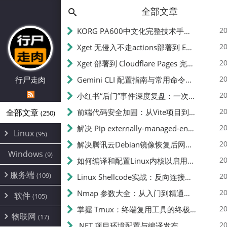
全部文章
20
KORG PA600中文化完整技术手册 - 从逆向到实现的全流程指南
20
Xget 无侵入不走actions部署到 EdgeOne Pages 指南
20
Xget 部署到 Cloudflare Pages 完整指南 - 无需修改源码的构建配置
20
行尸走肉
Gemini CLI 配置指南与常用命令中文翻译 | API Key、MCP、代理设置
20
小红书“后门”事件深度复盘：一次沉默危机下的品牌、技术与流程三重考验
20
全部文章
前端代码安全加固：从Vite项目到纯静态页面的深度混淆技术备忘
(250)
20
解决 Pip externally-managed-environment 错误：临时与永久绕过方案
Linux
(95)
20
解决腾讯云Debian镜像恢复后网络不通问题
Alpine
(2)
Windows
(9)
20
如何编译和配置Linux内核以启用BBR2 | 内核编译教程
CentOS
(17)
服务端
(109)
Debian
20
Linux Shellcode实战：反向连接、持久化、免杀技术详解（MSF,Cobalt Strike）- 从原理到C加载器实现
(24)
Kali
(4)
环境配置
20
(60)
Nmap 参数大全：从入门到精通，掌握网络扫描的核心技巧
软件
(105)
ProxmoxVE
DD重装
(14)
加速优化
(3)
(34)
20
掌握 Tmux：终端复用工具的终极指南
安全
(12)
物联网
Ubuntu
(17)
(7)
面板
(12)
20
办公
.NET 项目环境配置与编译发布
(4)