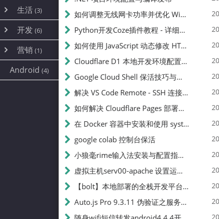
内网穿透
(10)
路由器
(1)
生活
(3)
图片
(2)
20
如何调整无线网卡功率并优化 Wifite 的功率设置
容器
(15)
随身wifi
(1)
网络
📝
(38)
线报
(2)
开发
游戏
20
Python开发Coze插件教程 - 详细步骤与注意事项
(7)
(6)
mobile
(14)
文件
(9)
sim卡
(1)
饥荒
云服务商
(7)
刷机
(4)
(6)
20
如何使用 JavaScript 动态修改 HTML 中的权限文本 | 前端开发教程
编译
(2)
系统
营销
(35)
(1)
WEB源码
magisk
(6)
(1)
250
JavaScript
(2)
20
Cloudflare D1 本地开发环境配置指南 | CF Pages Local Development Guide
AI
(10)
公关
建站
(1)
(5)
Android
(4)
python
(2)
20
Google Cloud Shell 保活技巧与配额时间查看方法
SEO
篇文章
(1)
20
解决 VS Code Remote - SSH 连接失败问题：从权限问题到成功启动
20
如何解决 Cloudflare Pages 部署中的 API Token 权限问题
✍️
20
在 Docker 容器中安装和使用 systemctl 的完整指南
20
google colab 控制台保活
231k
20
小狼毫rime输入法安装与配置指南：从基础到高级自定义
20
虚拟主机serv00-apache 设置运行目录
总字数
20
【bolt】本地部署的全栈开发平台，支持本地及众多API，本地一键生成应用，部署教程
20
Auto.js Pro 9.3.11 伪验证之服务器接口 Nginx 版
👥
20
随身wifi短信转发android4.4.4开机开启wifi关闭热点