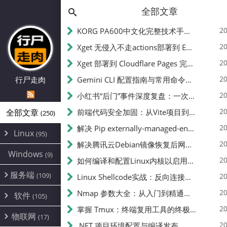
全部文章
20
KORG PA600中文化完整技术手册 - 从逆向到实现的全流程指南
20
Xget 无侵入不走actions部署到 EdgeOne Pages 指南
20
Xget 部署到 Cloudflare Pages 完整指南 - 无需修改源码的构建配置
20
行尸走肉
Gemini CLI 配置指南与常用命令中文翻译 | API Key、MCP、代理设置
20
小红书“后门”事件深度复盘：一次沉默危机下的品牌、技术与流程三重考验
20
全部文章
前端代码安全加固：从Vite项目到纯静态页面的深度混淆技术备忘
(250)
20
解决 Pip externally-managed-environment 错误：临时与永久绕过方案
Linux
(95)
20
解决腾讯云Debian镜像恢复后网络不通问题
Alpine
(2)
Windows
(9)
20
如何编译和配置Linux内核以启用BBR2 | 内核编译教程
CentOS
(17)
服务端
(109)
Debian
20
Linux Shellcode实战：反向连接、持久化、免杀技术详解（MSF,Cobalt Strike）- 从原理到C加载器实现
(24)
Kali
(4)
环境配置
20
(60)
Nmap 参数大全：从入门到精通，掌握网络扫描的核心技巧
软件
(105)
ProxmoxVE
DD重装
(14)
加速优化
(3)
(34)
20
掌握 Tmux：终端复用工具的终极指南
安全
(12)
物联网
Ubuntu
(17)
(7)
面板
(12)
20
办公
.NET 项目环境配置与编译发布
(4)