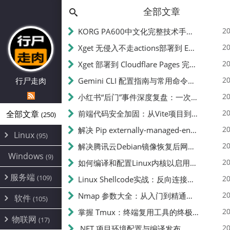
全部文章
20
KORG PA600中文化完整技术手册 - 从逆向到实现的全流程指南
20
Xget 无侵入不走actions部署到 EdgeOne Pages 指南
20
Xget 部署到 Cloudflare Pages 完整指南 - 无需修改源码的构建配置
20
行尸走肉
Gemini CLI 配置指南与常用命令中文翻译 | API Key、MCP、代理设置
20
小红书“后门”事件深度复盘：一次沉默危机下的品牌、技术与流程三重考验
20
全部文章
前端代码安全加固：从Vite项目到纯静态页面的深度混淆技术备忘
(250)
20
解决 Pip externally-managed-environment 错误：临时与永久绕过方案
Linux
(95)
20
解决腾讯云Debian镜像恢复后网络不通问题
Alpine
(2)
Windows
(9)
20
如何编译和配置Linux内核以启用BBR2 | 内核编译教程
CentOS
(17)
服务端
(109)
Debian
20
Linux Shellcode实战：反向连接、持久化、免杀技术详解（MSF,Cobalt Strike）- 从原理到C加载器实现
(24)
Kali
(4)
环境配置
20
(60)
Nmap 参数大全：从入门到精通，掌握网络扫描的核心技巧
软件
(105)
ProxmoxVE
DD重装
(14)
加速优化
(3)
(34)
20
掌握 Tmux：终端复用工具的终极指南
安全
(12)
物联网
Ubuntu
(17)
(7)
面板
(12)
20
办公
.NET 项目环境配置与编译发布
(4)