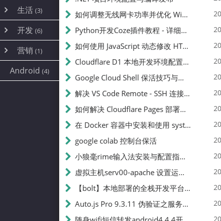
内网穿透
(10)
路由器
(1)
生活
(3)
图片
(2)
20
如何调整无线网卡功率并优化 Wifite 的功率设置
容器
(15)
随身wifi
(1)
网络
📝
(38)
线报
(2)
开发
游戏
20
Python开发Coze插件教程 - 详细步骤与注意事项
(7)
(6)
mobile
(14)
文件
(9)
sim卡
(1)
饥荒
云服务商
(7)
刷机
(4)
(6)
20
如何使用 JavaScript 动态修改 HTML 中的权限文本 | 前端开发教程
编译
(2)
系统
营销
(35)
(1)
WEB源码
magisk
(6)
(1)
250
JavaScript
(2)
20
Cloudflare D1 本地开发环境配置指南 | CF Pages Local Development Guide
AI
(10)
公关
建站
(1)
(5)
Android
(4)
python
(2)
20
Google Cloud Shell 保活技巧与配额时间查看方法
SEO
篇文章
(1)
20
解决 VS Code Remote - SSH 连接失败问题：从权限问题到成功启动
20
如何解决 Cloudflare Pages 部署中的 API Token 权限问题
✍️
20
在 Docker 容器中安装和使用 systemctl 的完整指南
20
google colab 控制台保活
231k
20
小狼毫rime输入法安装与配置指南：从基础到高级自定义
20
虚拟主机serv00-apache 设置运行目录
总字数
20
【bolt】本地部署的全栈开发平台，支持本地及众多API，本地一键生成应用，部署教程
20
Auto.js Pro 9.3.11 伪验证之服务器接口 Nginx 版
👥
20
随身wifi短信转发android4.4.4开机开启wifi关闭热点