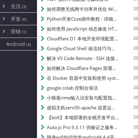
内网穿透
(10)
路由器
(1)
生活
(3)
图片
(2)
20
如何调整无线网卡功率并优化 Wifite 的功率设置
容器
(15)
随身wifi
(1)
网络
(38)
线报
(2)
开发
游戏
20
Python开发Coze插件教程 - 详细步骤与注意事项
(7)
(6)
mobile
(14)
文件
(9)
sim卡
(1)
饥荒
云服务商
(7)
刷机
(4)
(6)
20
如何使用 JavaScript 动态修改 HTML 中的权限文本 | 前端开发教程
编译
(2)
系统
营销
(35)
(1)
WEB源码
magisk
(6)
(1)
JavaScript
(2)
20
Cloudflare D1 本地开发环境配置指南 | CF Pages Local Development Guide
AI
(10)
公关
建站
(1)
(5)
Android
(4)
python
(2)
20
Google Cloud Shell 保活技巧与配额时间查看方法
SEO
(1)
20
解决 VS Code Remote - SSH 连接失败问题：从权限问题到成功启动
20
如何解决 Cloudflare Pages 部署中的 API Token 权限问题
20
在 Docker 容器中安装和使用 systemctl 的完整指南
20
google colab 控制台保活
20
小狼毫rime输入法安装与配置指南：从基础到高级自定义
20
虚拟主机serv00-apache 设置运行目录
20
【bolt】本地部署的全栈开发平台，支持本地及众多API，本地一键生成应用，部署教程
20
Auto.js Pro 9.3.11 伪验证之服务器接口 Nginx 版
20
随身wifi短信转发android4.4.4开机开启wifi关闭热点