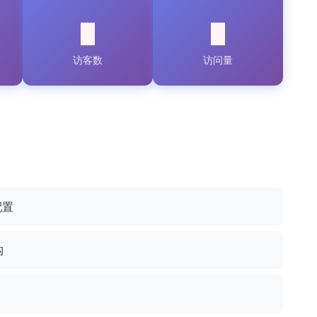
访客数
访问量
配置
构