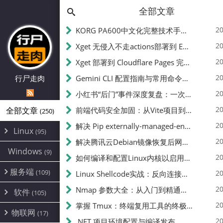
全部文章
20
KORG PA600中文化完整技术手册 - 从逆向到实现的全流程指南
20
Xget 无侵入不走actions部署到 EdgeOne Pages 指南
20
Xget 部署到 Cloudflare Pages 完整指南 - 无需修改源码的构建配置
20
行尸走肉
Gemini CLI 配置指南与常用命令中文翻译 | API Key、MCP、代理设置
20
小红书“后门”事件深度复盘：一次沉默危机下的品牌、技术与流程三重考验
20
全部文章
前端代码安全加固：从Vite项目到纯静态页面的深度混淆技术备忘
(250)
20
解决 Pip externally-managed-environment 错误：临时与永久绕过方案
Linux
(95)
20
解决腾讯云Debian镜像恢复后网络不通问题
Alpine
(2)
Windows
(9)
20
如何编译和配置Linux内核以启用BBR2 | 内核编译教程
CentOS
(17)
服务端
(109)
Debian
20
Linux Shellcode实战：反向连接、持久化、免杀技术详解（MSF,Cobalt Strike）- 从原理到C加载器实现
(24)
Kali
(4)
环境配置
20
(60)
Nmap 参数大全：从入门到精通，掌握网络扫描的核心技巧
软件
(105)
ProxmoxVE
DD重装
(14)
加速优化
(3)
(34)
20
掌握 Tmux：终端复用工具的终极指南
安全
(12)
物联网
Ubuntu
(17)
(7)
面板
(12)
20
办公
.NET 项目环境配置与编译发布
(4)