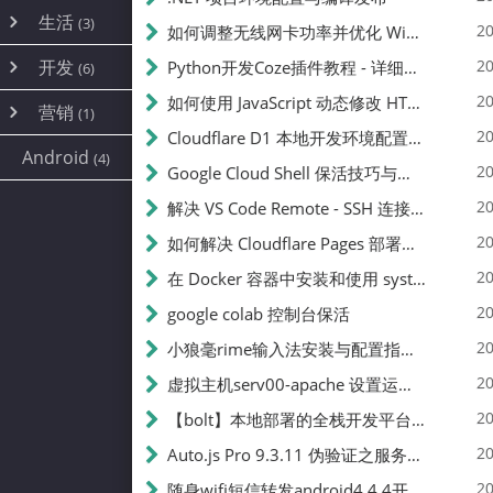
内网穿透
(10)
路由器
(1)
生活
(3)
图片
(2)
20
如何调整无线网卡功率并优化 Wifite 的功率设置
容器
(15)
随身wifi
(1)
网络
📝
(38)
线报
(2)
开发
游戏
20
Python开发Coze插件教程 - 详细步骤与注意事项
(7)
(6)
mobile
(14)
文件
(9)
sim卡
(1)
饥荒
云服务商
(7)
刷机
(4)
(6)
20
如何使用 JavaScript 动态修改 HTML 中的权限文本 | 前端开发教程
编译
(2)
系统
营销
(35)
(1)
WEB源码
magisk
(6)
(1)
250
JavaScript
(2)
20
Cloudflare D1 本地开发环境配置指南 | CF Pages Local Development Guide
AI
(10)
公关
建站
(1)
(5)
Android
(4)
python
(2)
20
Google Cloud Shell 保活技巧与配额时间查看方法
SEO
篇文章
(1)
20
解决 VS Code Remote - SSH 连接失败问题：从权限问题到成功启动
20
如何解决 Cloudflare Pages 部署中的 API Token 权限问题
✍️
20
在 Docker 容器中安装和使用 systemctl 的完整指南
20
google colab 控制台保活
231k
20
小狼毫rime输入法安装与配置指南：从基础到高级自定义
20
虚拟主机serv00-apache 设置运行目录
总字数
20
【bolt】本地部署的全栈开发平台，支持本地及众多API，本地一键生成应用，部署教程
20
Auto.js Pro 9.3.11 伪验证之服务器接口 Nginx 版
👥
20
随身wifi短信转发android4.4.4开机开启wifi关闭热点