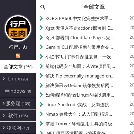
全部文章
20
KORG PA600中文化完整技术手册 - 从逆向到实现的全流程指南
20
Xget 无侵入不走actions部署到 EdgeOne Pages 指南
20
Xget 部署到 Cloudflare Pages 完整指南 - 无需修改源码的构建配置
20
行尸走肉
Gemini CLI 配置指南与常用命令中文翻译 | API Key、MCP、代理设置
20
小红书“后门”事件深度复盘：一次沉默危机下的品牌、技术与流程三重考验
20
全部文章
前端代码安全加固：从Vite项目到纯静态页面的深度混淆技术备忘
(250)
20
解决 Pip externally-managed-environment 错误：临时与永久绕过方案
Linux
(95)
20
解决腾讯云Debian镜像恢复后网络不通问题
Alpine
(2)
Windows
(9)
20
如何编译和配置Linux内核以启用BBR2 | 内核编译教程
CentOS
(17)
服务端
(109)
Debian
20
Linux Shellcode实战：反向连接、持久化、免杀技术详解（MSF,Cobalt Strike）- 从原理到C加载器实现
(24)
Kali
(4)
环境配置
20
(60)
Nmap 参数大全：从入门到精通，掌握网络扫描的核心技巧
软件
(105)
ProxmoxVE
DD重装
(14)
加速优化
(3)
(34)
20
掌握 Tmux：终端复用工具的终极指南
安全
(12)
物联网
Ubuntu
(17)
(7)
面板
(12)
20
办公
.NET 项目环境配置与编译发布
(4)