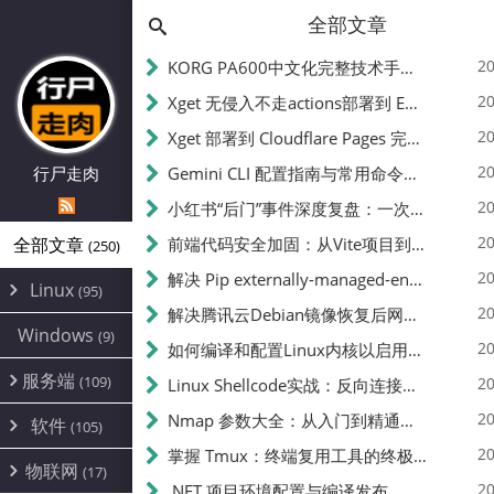
全部文章
20
KORG PA600中文化完整技术手册 - 从逆向到实现的全流程指南
20
Xget 无侵入不走actions部署到 EdgeOne Pages 指南
20
Xget 部署到 Cloudflare Pages 完整指南 - 无需修改源码的构建配置
20
行尸走肉
Gemini CLI 配置指南与常用命令中文翻译 | API Key、MCP、代理设置
20
小红书“后门”事件深度复盘：一次沉默危机下的品牌、技术与流程三重考验
20
全部文章
前端代码安全加固：从Vite项目到纯静态页面的深度混淆技术备忘
(250)
20
解决 Pip externally-managed-environment 错误：临时与永久绕过方案
Linux
(95)
20
解决腾讯云Debian镜像恢复后网络不通问题
Alpine
(2)
Windows
(9)
20
如何编译和配置Linux内核以启用BBR2 | 内核编译教程
CentOS
(17)
服务端
(109)
Debian
20
Linux Shellcode实战：反向连接、持久化、免杀技术详解（MSF,Cobalt Strike）- 从原理到C加载器实现
(24)
Kali
(4)
环境配置
20
(60)
Nmap 参数大全：从入门到精通，掌握网络扫描的核心技巧
软件
(105)
ProxmoxVE
DD重装
(14)
加速优化
(3)
(34)
20
掌握 Tmux：终端复用工具的终极指南
安全
(12)
物联网
Ubuntu
(17)
(7)
面板
(12)
20
办公
.NET 项目环境配置与编译发布
(4)