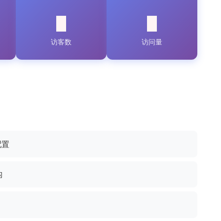
访客数
访问量
配置
构