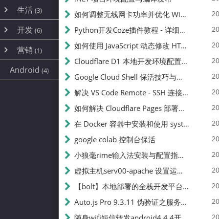
内网穿透
(10)
路由器
(1)
生活
(3)
图片
(2)
20
如何调整无线网卡功率并优化 Wifite 的功率设置
容器
(15)
随身wifi
(1)
网络
(38)
线报
(2)
开发
游戏
20
Python开发Coze插件教程 - 详细步骤与注意事项
(7)
(6)
mobile
(14)
文件
(9)
sim卡
(1)
饥荒
云服务商
(7)
刷机
(4)
(6)
20
如何使用 JavaScript 动态修改 HTML 中的权限文本 | 前端开发教程
编译
(2)
系统
营销
(35)
(1)
WEB源码
magisk
(6)
(1)
JavaScript
(2)
20
Cloudflare D1 本地开发环境配置指南 | CF Pages Local Development Guide
AI
(10)
公关
建站
(1)
(5)
Android
(4)
python
(2)
20
Google Cloud Shell 保活技巧与配额时间查看方法
SEO
(1)
20
解决 VS Code Remote - SSH 连接失败问题：从权限问题到成功启动
20
如何解决 Cloudflare Pages 部署中的 API Token 权限问题
20
在 Docker 容器中安装和使用 systemctl 的完整指南
20
google colab 控制台保活
20
小狼毫rime输入法安装与配置指南：从基础到高级自定义
20
虚拟主机serv00-apache 设置运行目录
20
【bolt】本地部署的全栈开发平台，支持本地及众多API，本地一键生成应用，部署教程
20
Auto.js Pro 9.3.11 伪验证之服务器接口 Nginx 版
20
随身wifi短信转发android4.4.4开机开启wifi关闭热点