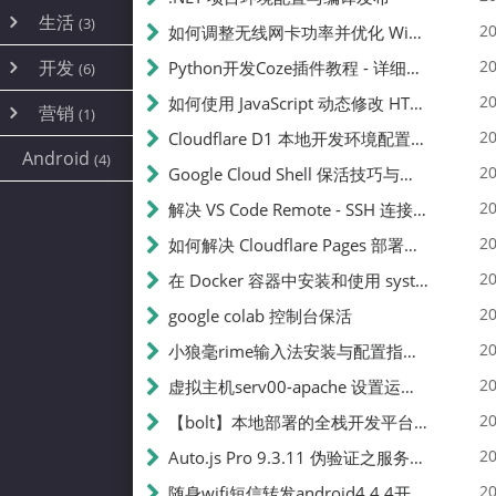
内网穿透
(10)
路由器
(1)
生活
(3)
图片
(2)
20
如何调整无线网卡功率并优化 Wifite 的功率设置
容器
(15)
随身wifi
(1)
网络
📝
(38)
线报
(2)
开发
游戏
20
Python开发Coze插件教程 - 详细步骤与注意事项
(7)
(6)
mobile
(14)
文件
(9)
sim卡
(1)
饥荒
云服务商
(7)
刷机
(4)
(6)
20
如何使用 JavaScript 动态修改 HTML 中的权限文本 | 前端开发教程
编译
(2)
系统
营销
(35)
(1)
WEB源码
magisk
(6)
(1)
250
JavaScript
(2)
20
Cloudflare D1 本地开发环境配置指南 | CF Pages Local Development Guide
AI
(10)
公关
建站
(1)
(5)
Android
(4)
python
(2)
20
Google Cloud Shell 保活技巧与配额时间查看方法
SEO
篇文章
(1)
20
解决 VS Code Remote - SSH 连接失败问题：从权限问题到成功启动
20
如何解决 Cloudflare Pages 部署中的 API Token 权限问题
✍️
20
在 Docker 容器中安装和使用 systemctl 的完整指南
20
google colab 控制台保活
231k
20
小狼毫rime输入法安装与配置指南：从基础到高级自定义
20
虚拟主机serv00-apache 设置运行目录
总字数
20
【bolt】本地部署的全栈开发平台，支持本地及众多API，本地一键生成应用，部署教程
20
Auto.js Pro 9.3.11 伪验证之服务器接口 Nginx 版
👥
20
随身wifi短信转发android4.4.4开机开启wifi关闭热点