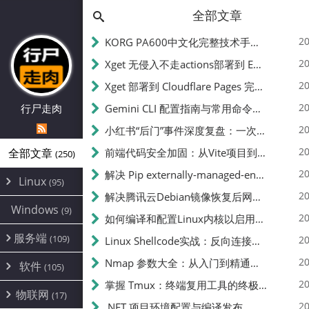
全部文章
20
KORG PA600中文化完整技术手册 - 从逆向到实现的全流程指南
20
Xget 无侵入不走actions部署到 EdgeOne Pages 指南
20
Xget 部署到 Cloudflare Pages 完整指南 - 无需修改源码的构建配置
20
行尸走肉
Gemini CLI 配置指南与常用命令中文翻译 | API Key、MCP、代理设置
20
小红书“后门”事件深度复盘：一次沉默危机下的品牌、技术与流程三重考验
20
全部文章
前端代码安全加固：从Vite项目到纯静态页面的深度混淆技术备忘
(250)
20
解决 Pip externally-managed-environment 错误：临时与永久绕过方案
Linux
(95)
20
解决腾讯云Debian镜像恢复后网络不通问题
Alpine
(2)
Windows
(9)
20
如何编译和配置Linux内核以启用BBR2 | 内核编译教程
CentOS
(17)
服务端
(109)
Debian
20
Linux Shellcode实战：反向连接、持久化、免杀技术详解（MSF,Cobalt Strike）- 从原理到C加载器实现
(24)
Kali
(4)
环境配置
20
(60)
Nmap 参数大全：从入门到精通，掌握网络扫描的核心技巧
软件
(105)
ProxmoxVE
DD重装
(14)
加速优化
(3)
(34)
20
掌握 Tmux：终端复用工具的终极指南
安全
(12)
物联网
Ubuntu
(17)
(7)
面板
(12)
20
办公
.NET 项目环境配置与编译发布
(4)