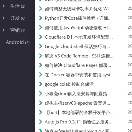
内网穿透
(10)
路由器
(1)
生活
(3)
图片
(2)
20
如何调整无线网卡功率并优化 Wifite 的功率设置
容器
(15)
随身wifi
(1)
网络
(38)
线报
(2)
开发
游戏
20
Python开发Coze插件教程 - 详细步骤与注意事项
(7)
(6)
mobile
(14)
文件
(9)
sim卡
(1)
饥荒
云服务商
(7)
刷机
(4)
(6)
20
如何使用 JavaScript 动态修改 HTML 中的权限文本 | 前端开发教程
编译
(2)
系统
营销
(35)
(1)
WEB源码
magisk
(6)
(1)
JavaScript
(2)
20
Cloudflare D1 本地开发环境配置指南 | CF Pages Local Development Guide
AI
(10)
公关
建站
(1)
(5)
Android
(4)
python
(2)
20
Google Cloud Shell 保活技巧与配额时间查看方法
SEO
(1)
20
解决 VS Code Remote - SSH 连接失败问题：从权限问题到成功启动
20
如何解决 Cloudflare Pages 部署中的 API Token 权限问题
20
在 Docker 容器中安装和使用 systemctl 的完整指南
20
google colab 控制台保活
20
小狼毫rime输入法安装与配置指南：从基础到高级自定义
20
虚拟主机serv00-apache 设置运行目录
20
【bolt】本地部署的全栈开发平台，支持本地及众多API，本地一键生成应用，部署教程
20
Auto.js Pro 9.3.11 伪验证之服务器接口 Nginx 版
20
随身wifi短信转发android4.4.4开机开启wifi关闭热点