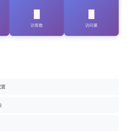
访客数
访问量
配置
构