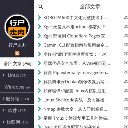
全部文章
20
KORG PA600中文化完整技术手册 - 从逆向到实现的全流程指南
20
Xget 无侵入不走actions部署到 EdgeOne Pages 指南
20
Xget 部署到 Cloudflare Pages 完整指南 - 无需修改源码的构建配置
20
行尸走肉
Gemini CLI 配置指南与常用命令中文翻译 | API Key、MCP、代理设置
20
小红书“后门”事件深度复盘：一次沉默危机下的品牌、技术与流程三重考验
20
全部文章
前端代码安全加固：从Vite项目到纯静态页面的深度混淆技术备忘
(250)
20
解决 Pip externally-managed-environment 错误：临时与永久绕过方案
Linux
(95)
20
解决腾讯云Debian镜像恢复后网络不通问题
Alpine
(2)
Windows
(9)
20
如何编译和配置Linux内核以启用BBR2 | 内核编译教程
CentOS
(17)
服务端
(109)
Debian
20
Linux Shellcode实战：反向连接、持久化、免杀技术详解（MSF,Cobalt Strike）- 从原理到C加载器实现
(24)
Kali
(4)
环境配置
20
(60)
Nmap 参数大全：从入门到精通，掌握网络扫描的核心技巧
软件
(105)
ProxmoxVE
DD重装
(14)
加速优化
(3)
(34)
20
掌握 Tmux：终端复用工具的终极指南
安全
(12)
物联网
Ubuntu
(17)
(7)
面板
(12)
20
办公
.NET 项目环境配置与编译发布
(4)