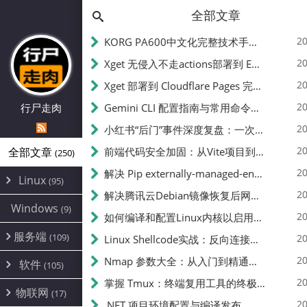
全部文章
20
KORG PA600中文化完整技术手册 - 从逆向到实现的全流程指南
20
Xget 无侵入不走actions部署到 EdgeOne Pages 指南
20
Xget 部署到 Cloudflare Pages 完整指南 - 无需修改源码的构建配置
20
行尸走肉
Gemini CLI 配置指南与常用命令中文翻译 | API Key、MCP、代理设置
20
小红书“后门”事件深度复盘：一次沉默危机下的品牌、技术与流程三重考验
20
全部文章
前端代码安全加固：从Vite项目到纯静态页面的深度混淆技术备忘
(250)
20
解决 Pip externally-managed-environment 错误：临时与永久绕过方案
Linux
(95)
20
解决腾讯云Debian镜像恢复后网络不通问题
Alpine
(2)
Windows
(9)
20
如何编译和配置Linux内核以启用BBR2 | 内核编译教程
CentOS
(17)
服务端
(109)
Debian
20
Linux Shellcode实战：反向连接、持久化、免杀技术详解（MSF,Cobalt Strike）- 从原理到C加载器实现
(24)
Kali
(4)
环境配置
20
(60)
Nmap 参数大全：从入门到精通，掌握网络扫描的核心技巧
软件
(105)
ProxmoxVE
DD重装
(14)
加速优化
(3)
(34)
20
掌握 Tmux：终端复用工具的终极指南
安全
(12)
物联网
Ubuntu
(17)
(7)
面板
(12)
20
办公
.NET 项目环境配置与编译发布
(4)