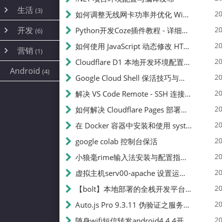
内网穿透
(10)
路由器
(1)
生活
(3)
图片
(2)
20
如何调整无线网卡功率并优化 Wifite 的功率设置
容器
(15)
随身wifi
(1)
网络
📝
(38)
线报
(2)
开发
游戏
20
Python开发Coze插件教程 - 详细步骤与注意事项
(7)
(6)
mobile
(14)
文件
(9)
sim卡
(1)
饥荒
云服务商
(7)
刷机
(4)
(6)
20
如何使用 JavaScript 动态修改 HTML 中的权限文本 | 前端开发教程
编译
(2)
系统
营销
(35)
(1)
WEB源码
magisk
(6)
(1)
250
JavaScript
(2)
20
Cloudflare D1 本地开发环境配置指南 | CF Pages Local Development Guide
AI
(10)
公关
建站
(1)
(5)
Android
(4)
python
(2)
20
Google Cloud Shell 保活技巧与配额时间查看方法
SEO
篇文章
(1)
20
解决 VS Code Remote - SSH 连接失败问题：从权限问题到成功启动
20
如何解决 Cloudflare Pages 部署中的 API Token 权限问题
✍️
20
在 Docker 容器中安装和使用 systemctl 的完整指南
20
google colab 控制台保活
231k
20
小狼毫rime输入法安装与配置指南：从基础到高级自定义
20
虚拟主机serv00-apache 设置运行目录
总字数
20
【bolt】本地部署的全栈开发平台，支持本地及众多API，本地一键生成应用，部署教程
20
Auto.js Pro 9.3.11 伪验证之服务器接口 Nginx 版
👥
20
随身wifi短信转发android4.4.4开机开启wifi关闭热点