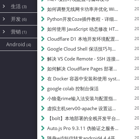
内网穿透
(10)
路由器
(1)
生活
(3)
图片
(2)
20
如何调整无线网卡功率并优化 Wifite 的功率设置
容器
(15)
随身wifi
(1)
网络
📝
(38)
线报
(2)
开发
游戏
20
Python开发Coze插件教程 - 详细步骤与注意事项
(7)
(6)
mobile
(14)
文件
(9)
sim卡
(1)
饥荒
云服务商
(7)
刷机
(4)
(6)
20
如何使用 JavaScript 动态修改 HTML 中的权限文本 | 前端开发教程
编译
(2)
系统
营销
(35)
(1)
WEB源码
magisk
(6)
(1)
250
JavaScript
(2)
20
Cloudflare D1 本地开发环境配置指南 | CF Pages Local Development Guide
AI
(10)
公关
建站
(1)
(5)
Android
(4)
python
(2)
20
Google Cloud Shell 保活技巧与配额时间查看方法
SEO
篇文章
(1)
20
解决 VS Code Remote - SSH 连接失败问题：从权限问题到成功启动
20
如何解决 Cloudflare Pages 部署中的 API Token 权限问题
✍️
20
在 Docker 容器中安装和使用 systemctl 的完整指南
20
google colab 控制台保活
231k
20
小狼毫rime输入法安装与配置指南：从基础到高级自定义
20
虚拟主机serv00-apache 设置运行目录
总字数
20
【bolt】本地部署的全栈开发平台，支持本地及众多API，本地一键生成应用，部署教程
20
Auto.js Pro 9.3.11 伪验证之服务器接口 Nginx 版
👥
20
随身wifi短信转发android4.4.4开机开启wifi关闭热点