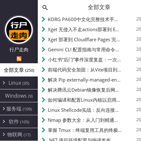
全部文章
20
KORG PA600中文化完整技术手册 - 从逆向到实现的全流程指南
20
Xget 无侵入不走actions部署到 EdgeOne Pages 指南
20
Xget 部署到 Cloudflare Pages 完整指南 - 无需修改源码的构建配置
20
行尸走肉
Gemini CLI 配置指南与常用命令中文翻译 | API Key、MCP、代理设置
20
小红书“后门”事件深度复盘：一次沉默危机下的品牌、技术与流程三重考验
20
全部文章
前端代码安全加固：从Vite项目到纯静态页面的深度混淆技术备忘
(250)
20
解决 Pip externally-managed-environment 错误：临时与永久绕过方案
Linux
(95)
20
解决腾讯云Debian镜像恢复后网络不通问题
Alpine
(2)
Windows
(9)
20
如何编译和配置Linux内核以启用BBR2 | 内核编译教程
CentOS
(17)
服务端
(109)
Debian
20
Linux Shellcode实战：反向连接、持久化、免杀技术详解（MSF,Cobalt Strike）- 从原理到C加载器实现
(24)
Kali
(4)
环境配置
20
(60)
Nmap 参数大全：从入门到精通，掌握网络扫描的核心技巧
软件
(105)
ProxmoxVE
DD重装
(14)
加速优化
(3)
(34)
20
掌握 Tmux：终端复用工具的终极指南
安全
(12)
物联网
Ubuntu
(17)
(7)
面板
(12)
20
办公
.NET 项目环境配置与编译发布
(4)