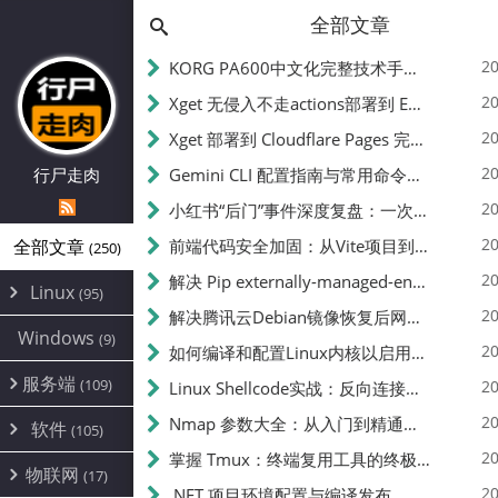
全部文章
20
KORG PA600中文化完整技术手册 - 从逆向到实现的全流程指南
20
Xget 无侵入不走actions部署到 EdgeOne Pages 指南
20
Xget 部署到 Cloudflare Pages 完整指南 - 无需修改源码的构建配置
20
行尸走肉
Gemini CLI 配置指南与常用命令中文翻译 | API Key、MCP、代理设置
20
小红书“后门”事件深度复盘：一次沉默危机下的品牌、技术与流程三重考验
20
全部文章
前端代码安全加固：从Vite项目到纯静态页面的深度混淆技术备忘
(250)
20
解决 Pip externally-managed-environment 错误：临时与永久绕过方案
Linux
(95)
20
解决腾讯云Debian镜像恢复后网络不通问题
Alpine
(2)
Windows
(9)
20
如何编译和配置Linux内核以启用BBR2 | 内核编译教程
CentOS
(17)
服务端
(109)
Debian
20
Linux Shellcode实战：反向连接、持久化、免杀技术详解（MSF,Cobalt Strike）- 从原理到C加载器实现
(24)
Kali
(4)
环境配置
20
(60)
Nmap 参数大全：从入门到精通，掌握网络扫描的核心技巧
软件
(105)
ProxmoxVE
DD重装
(14)
加速优化
(3)
(34)
20
掌握 Tmux：终端复用工具的终极指南
安全
(12)
物联网
Ubuntu
(17)
(7)
面板
(12)
20
办公
.NET 项目环境配置与编译发布
(4)