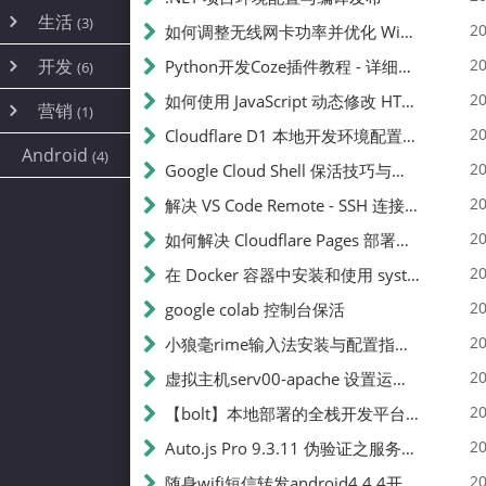
内网穿透
(10)
路由器
(1)
生活
(3)
图片
(2)
20
如何调整无线网卡功率并优化 Wifite 的功率设置
容器
(15)
随身wifi
(1)
网络
(38)
线报
(2)
开发
游戏
20
Python开发Coze插件教程 - 详细步骤与注意事项
(7)
(6)
mobile
(14)
文件
(9)
sim卡
(1)
饥荒
云服务商
(7)
刷机
(4)
(6)
20
如何使用 JavaScript 动态修改 HTML 中的权限文本 | 前端开发教程
编译
(2)
系统
营销
(35)
(1)
WEB源码
magisk
(6)
(1)
JavaScript
(2)
20
Cloudflare D1 本地开发环境配置指南 | CF Pages Local Development Guide
AI
(10)
公关
建站
(1)
(5)
Android
(4)
python
(2)
20
Google Cloud Shell 保活技巧与配额时间查看方法
SEO
(1)
20
解决 VS Code Remote - SSH 连接失败问题：从权限问题到成功启动
20
如何解决 Cloudflare Pages 部署中的 API Token 权限问题
20
在 Docker 容器中安装和使用 systemctl 的完整指南
20
google colab 控制台保活
20
小狼毫rime输入法安装与配置指南：从基础到高级自定义
20
虚拟主机serv00-apache 设置运行目录
20
【bolt】本地部署的全栈开发平台，支持本地及众多API，本地一键生成应用，部署教程
20
Auto.js Pro 9.3.11 伪验证之服务器接口 Nginx 版
20
随身wifi短信转发android4.4.4开机开启wifi关闭热点