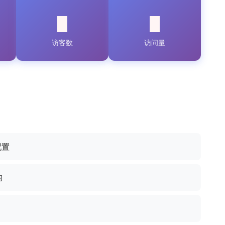
访客数
访问量
配置
构