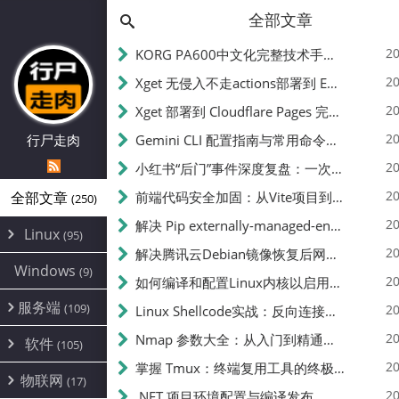
全部文章
20
KORG PA600中文化完整技术手册 - 从逆向到实现的全流程指南
20
Xget 无侵入不走actions部署到 EdgeOne Pages 指南
20
Xget 部署到 Cloudflare Pages 完整指南 - 无需修改源码的构建配置
20
行尸走肉
Gemini CLI 配置指南与常用命令中文翻译 | API Key、MCP、代理设置
20
小红书“后门”事件深度复盘：一次沉默危机下的品牌、技术与流程三重考验
20
全部文章
前端代码安全加固：从Vite项目到纯静态页面的深度混淆技术备忘
(250)
20
解决 Pip externally-managed-environment 错误：临时与永久绕过方案
Linux
(95)
20
解决腾讯云Debian镜像恢复后网络不通问题
Alpine
(2)
Windows
(9)
20
如何编译和配置Linux内核以启用BBR2 | 内核编译教程
CentOS
(17)
服务端
(109)
Debian
20
Linux Shellcode实战：反向连接、持久化、免杀技术详解（MSF,Cobalt Strike）- 从原理到C加载器实现
(24)
Kali
(4)
环境配置
20
(60)
Nmap 参数大全：从入门到精通，掌握网络扫描的核心技巧
软件
(105)
ProxmoxVE
DD重装
(14)
加速优化
(3)
(34)
20
掌握 Tmux：终端复用工具的终极指南
安全
(12)
物联网
Ubuntu
(17)
(7)
面板
(12)
20
办公
.NET 项目环境配置与编译发布
(4)