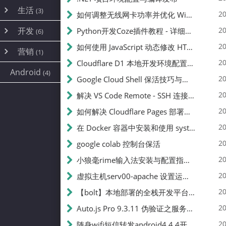
内网穿透
(10)
路由器
(1)
生活
(3)
图片
(2)
20
如何调整无线网卡功率并优化 Wifite 的功率设置
容器
(15)
随身wifi
(1)
网络
📝
(38)
线报
(2)
开发
游戏
20
Python开发Coze插件教程 - 详细步骤与注意事项
(7)
(6)
mobile
(14)
文件
(9)
sim卡
(1)
饥荒
云服务商
(7)
刷机
(4)
(6)
20
如何使用 JavaScript 动态修改 HTML 中的权限文本 | 前端开发教程
编译
(2)
系统
营销
(35)
(1)
WEB源码
magisk
(6)
(1)
250
JavaScript
(2)
20
Cloudflare D1 本地开发环境配置指南 | CF Pages Local Development Guide
AI
(10)
公关
建站
(1)
(5)
Android
(4)
python
(2)
20
Google Cloud Shell 保活技巧与配额时间查看方法
SEO
篇文章
(1)
20
解决 VS Code Remote - SSH 连接失败问题：从权限问题到成功启动
20
如何解决 Cloudflare Pages 部署中的 API Token 权限问题
✍️
20
在 Docker 容器中安装和使用 systemctl 的完整指南
20
google colab 控制台保活
231k
20
小狼毫rime输入法安装与配置指南：从基础到高级自定义
20
虚拟主机serv00-apache 设置运行目录
总字数
20
【bolt】本地部署的全栈开发平台，支持本地及众多API，本地一键生成应用，部署教程
20
Auto.js Pro 9.3.11 伪验证之服务器接口 Nginx 版
👥
20
随身wifi短信转发android4.4.4开机开启wifi关闭热点