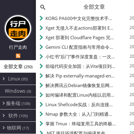
全部文章
20
KORG PA600中文化完整技术手册 - 从逆向到实现的全流程指南
20
Xget 无侵入不走actions部署到 EdgeOne Pages 指南
20
Xget 部署到 Cloudflare Pages 完整指南 - 无需修改源码的构建配置
20
行尸走肉
Gemini CLI 配置指南与常用命令中文翻译 | API Key、MCP、代理设置
20
小红书“后门”事件深度复盘：一次沉默危机下的品牌、技术与流程三重考验
20
全部文章
前端代码安全加固：从Vite项目到纯静态页面的深度混淆技术备忘
(250)
20
解决 Pip externally-managed-environment 错误：临时与永久绕过方案
Linux
(95)
20
解决腾讯云Debian镜像恢复后网络不通问题
Alpine
(2)
Windows
(9)
20
如何编译和配置Linux内核以启用BBR2 | 内核编译教程
CentOS
(17)
服务端
(109)
Debian
20
Linux Shellcode实战：反向连接、持久化、免杀技术详解（MSF,Cobalt Strike）- 从原理到C加载器实现
(24)
Kali
(4)
环境配置
20
(60)
Nmap 参数大全：从入门到精通，掌握网络扫描的核心技巧
软件
(105)
ProxmoxVE
DD重装
(14)
加速优化
(3)
(34)
20
掌握 Tmux：终端复用工具的终极指南
安全
(12)
物联网
Ubuntu
(17)
(7)
面板
(12)
20
办公
.NET 项目环境配置与编译发布
(4)