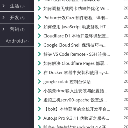
内网穿透
(10)
路由器
(1)
生活
(3)
图片
(2)
20
如何调整无线网卡功率并优化 Wifite 的功率设置
容器
(15)
随身wifi
(1)
网络
📝
(38)
线报
(2)
开发
游戏
20
Python开发Coze插件教程 - 详细步骤与注意事项
(7)
(6)
mobile
(14)
文件
(9)
sim卡
(1)
饥荒
云服务商
(7)
刷机
(4)
(6)
20
如何使用 JavaScript 动态修改 HTML 中的权限文本 | 前端开发教程
编译
(2)
系统
营销
(35)
(1)
WEB源码
magisk
(6)
(1)
250
JavaScript
(2)
20
Cloudflare D1 本地开发环境配置指南 | CF Pages Local Development Guide
AI
(10)
公关
建站
(1)
(5)
Android
(4)
python
(2)
20
Google Cloud Shell 保活技巧与配额时间查看方法
SEO
篇文章
(1)
20
解决 VS Code Remote - SSH 连接失败问题：从权限问题到成功启动
20
如何解决 Cloudflare Pages 部署中的 API Token 权限问题
✍️
20
在 Docker 容器中安装和使用 systemctl 的完整指南
20
google colab 控制台保活
231k
20
小狼毫rime输入法安装与配置指南：从基础到高级自定义
20
虚拟主机serv00-apache 设置运行目录
总字数
20
【bolt】本地部署的全栈开发平台，支持本地及众多API，本地一键生成应用，部署教程
20
Auto.js Pro 9.3.11 伪验证之服务器接口 Nginx 版
👥
20
随身wifi短信转发android4.4.4开机开启wifi关闭热点