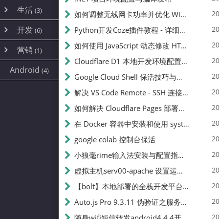
内网穿透
(10)
路由器
(1)
生活
(3)
图片
(2)
20
如何调整无线网卡功率并优化 Wifite 的功率设置
容器
(15)
随身wifi
(1)
网络
📝
(38)
线报
(2)
开发
游戏
20
Python开发Coze插件教程 - 详细步骤与注意事项
(7)
(6)
mobile
(14)
文件
(9)
sim卡
(1)
饥荒
云服务商
(7)
刷机
(4)
(6)
20
如何使用 JavaScript 动态修改 HTML 中的权限文本 | 前端开发教程
编译
(2)
系统
营销
(35)
(1)
WEB源码
magisk
(6)
(1)
250
JavaScript
(2)
20
Cloudflare D1 本地开发环境配置指南 | CF Pages Local Development Guide
AI
(10)
公关
建站
(1)
(5)
Android
(4)
python
(2)
20
Google Cloud Shell 保活技巧与配额时间查看方法
SEO
篇文章
(1)
20
解决 VS Code Remote - SSH 连接失败问题：从权限问题到成功启动
20
如何解决 Cloudflare Pages 部署中的 API Token 权限问题
✍️
20
在 Docker 容器中安装和使用 systemctl 的完整指南
20
google colab 控制台保活
231k
20
小狼毫rime输入法安装与配置指南：从基础到高级自定义
20
虚拟主机serv00-apache 设置运行目录
总字数
20
【bolt】本地部署的全栈开发平台，支持本地及众多API，本地一键生成应用，部署教程
20
Auto.js Pro 9.3.11 伪验证之服务器接口 Nginx 版
👥
20
随身wifi短信转发android4.4.4开机开启wifi关闭热点