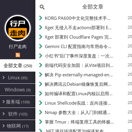
全部文章
20
KORG PA600中文化完整技术手册 - 从逆向到实现的全流程指南
20
Xget 无侵入不走actions部署到 EdgeOne Pages 指南
20
Xget 部署到 Cloudflare Pages 完整指南 - 无需修改源码的构建配置
20
行尸走肉
Gemini CLI 配置指南与常用命令中文翻译 | API Key、MCP、代理设置
20
小红书“后门”事件深度复盘：一次沉默危机下的品牌、技术与流程三重考验
20
全部文章
前端代码安全加固：从Vite项目到纯静态页面的深度混淆技术备忘
(250)
20
解决 Pip externally-managed-environment 错误：临时与永久绕过方案
Linux
(95)
20
解决腾讯云Debian镜像恢复后网络不通问题
Alpine
(2)
Windows
(9)
20
如何编译和配置Linux内核以启用BBR2 | 内核编译教程
CentOS
(17)
服务端
(109)
Debian
20
Linux Shellcode实战：反向连接、持久化、免杀技术详解（MSF,Cobalt Strike）- 从原理到C加载器实现
(24)
Kali
(4)
环境配置
20
(60)
Nmap 参数大全：从入门到精通，掌握网络扫描的核心技巧
软件
(105)
ProxmoxVE
DD重装
(14)
加速优化
(3)
(34)
20
掌握 Tmux：终端复用工具的终极指南
安全
(12)
物联网
Ubuntu
(17)
(7)
面板
(12)
20
办公
.NET 项目环境配置与编译发布
(4)