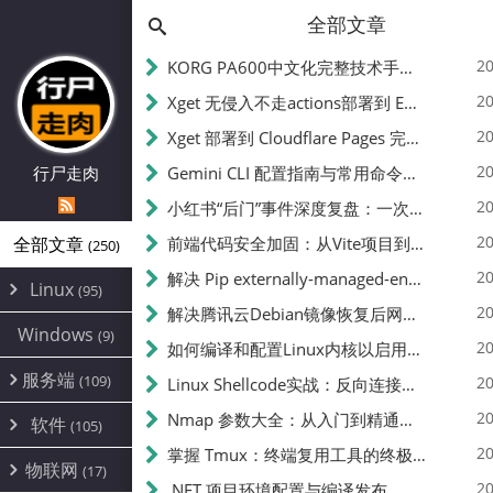
全部文章
20
KORG PA600中文化完整技术手册 - 从逆向到实现的全流程指南
20
Xget 无侵入不走actions部署到 EdgeOne Pages 指南
20
Xget 部署到 Cloudflare Pages 完整指南 - 无需修改源码的构建配置
20
行尸走肉
Gemini CLI 配置指南与常用命令中文翻译 | API Key、MCP、代理设置
20
小红书“后门”事件深度复盘：一次沉默危机下的品牌、技术与流程三重考验
20
全部文章
前端代码安全加固：从Vite项目到纯静态页面的深度混淆技术备忘
(250)
20
解决 Pip externally-managed-environment 错误：临时与永久绕过方案
Linux
(95)
20
解决腾讯云Debian镜像恢复后网络不通问题
Alpine
(2)
Windows
(9)
20
如何编译和配置Linux内核以启用BBR2 | 内核编译教程
CentOS
(17)
服务端
(109)
Debian
20
Linux Shellcode实战：反向连接、持久化、免杀技术详解（MSF,Cobalt Strike）- 从原理到C加载器实现
(24)
Kali
(4)
环境配置
20
(60)
Nmap 参数大全：从入门到精通，掌握网络扫描的核心技巧
软件
(105)
ProxmoxVE
DD重装
(14)
加速优化
(3)
(34)
20
掌握 Tmux：终端复用工具的终极指南
安全
(12)
物联网
Ubuntu
(17)
(7)
面板
(12)
20
办公
.NET 项目环境配置与编译发布
(4)