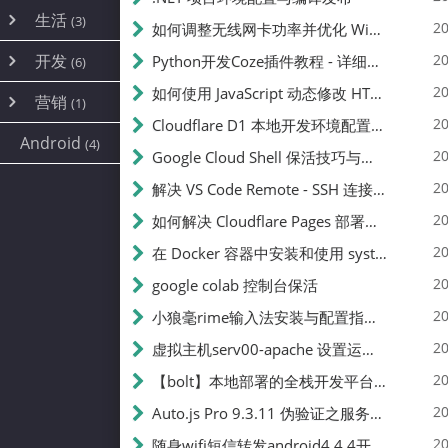
内网穿透
(10)
路由器
(1)
生活
(3)
图片
(2)
20
如何调整无线网卡功率并优化 Wifite 的功率设置
容器
(15)
随身wifi
(1)
网络
📝
(38)
线报
(2)
开发
游戏
20
Python开发Coze插件教程 - 详细步骤与注意事项
(7)
(6)
mobile
(14)
文件
(9)
sim卡
(1)
饥荒
云服务商
(7)
刷机
(4)
(6)
20
如何使用 JavaScript 动态修改 HTML 中的权限文本 | 前端开发教程
编译
(2)
系统
营销
(35)
(1)
WEB源码
magisk
(6)
(1)
250
JavaScript
(2)
20
Cloudflare D1 本地开发环境配置指南 | CF Pages Local Development Guide
AI
(10)
公关
建站
(1)
(5)
Android
(4)
python
(2)
20
Google Cloud Shell 保活技巧与配额时间查看方法
SEO
篇文章
(1)
20
解决 VS Code Remote - SSH 连接失败问题：从权限问题到成功启动
20
如何解决 Cloudflare Pages 部署中的 API Token 权限问题
✍️
20
在 Docker 容器中安装和使用 systemctl 的完整指南
20
google colab 控制台保活
231k
20
小狼毫rime输入法安装与配置指南：从基础到高级自定义
20
虚拟主机serv00-apache 设置运行目录
总字数
20
【bolt】本地部署的全栈开发平台，支持本地及众多API，本地一键生成应用，部署教程
20
Auto.js Pro 9.3.11 伪验证之服务器接口 Nginx 版
👥
20
随身wifi短信转发android4.4.4开机开启wifi关闭热点